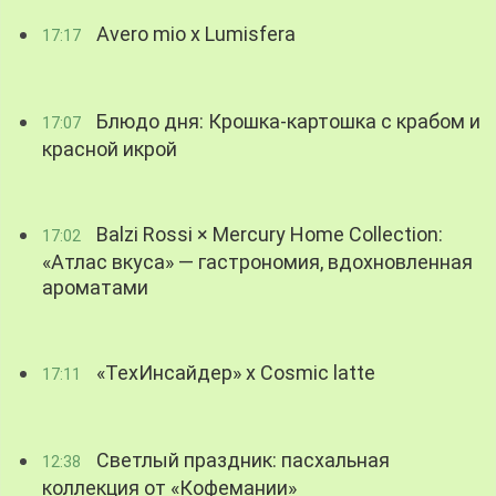
Avero mio x Lumisfera
17:17
Блюдо дня: Крошка-картошка с крабом и
17:07
красной икрой
Balzi Rossi × Mercury Home Collection:
17:02
«Атлас вкуса» — гастрономия, вдохновленная
ароматами
«ТехИнсайдер» х Cosmic latte
17:11
Светлый праздник: пасхальная
12:38
коллекция от «Кофемании»