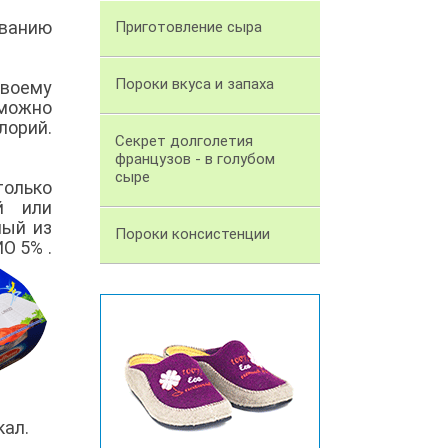
ыванию
Приготовление сыра
Пороки вкуса и запаха
своему
 можно
лорий.
Секрет долголетия
французов - в голубом
сыре
только
й или
ный из
Пороки консистенции
О 5% .
кал.