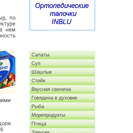
р, по
уктуре
 в нем
йность
Салаты
Суп
Шашлык
Стейк
Вкусная свинина
Говядина в духовке
шими
Рыба
Морепродукты
доля
Птица
76
Закуски