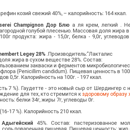
ефин козий свежий 40%, – калорийность: 164 ккал.
serei Champignon Дор Блю
а ля крем, легкий . Н
агородной голубой плесенью. Массовая доля жира в
г продукта: жира - 15,0г, белка - 9,0г, углеводов -
membert Legey 28%
.Производитель:"Лакталис
оля жира в сухом веществе 28%. Состав:
ользованием закваски и ферментов микробиологичес
лора (Penicillim candidum). Пищевая ценность в 100
одов 0,5г. Калорийность на 100г. - 197 ккал.
ть 7 %). Гаудетте - это новый сыр от Шердингер с 
ждение для тех, кто стремится к
здоровому образу 
ость: белки 34г, жиры 7г, углеводы 0г.
(16-17 %). Калорийность 210 ккал.
 Адыгейский
45%. Состав: пастеризованное мол
соль поваренная пищевая. Пищевая ценность: жир - 