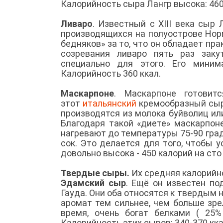
Калорийность сыра Лангр высока: 46
Ливаро
. Известный с ХІІІ века сыр
производящихся на полуострове Нор
бедняков» за то, что он обладает п
созревания ливаро пять раз зак
специально для этого. Его мини
Калорийность 360 ккал.
Маскарпоне
. Маскарпоне готовит
этот
итальянский
кремообразный сыр 
производятся из молока буйволиц ил
Благодаря такой «диете» маскарпон
нагревают до температуры 75-90 гра
сок. Это делается для того, чтобы 
довольно высока - 450 калорий на сто
Твердые сыры.
Их средняя калорийно
Эдамский сыр
. Ещё он известен по
Гауда. Они оба относятся к твердым 
аромат тем сильнее, чем больше зре
время, очень богат белками ( 25
Калорийность этих сыров: 340-370 кк