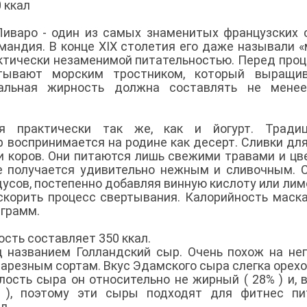
0 ккал
 Ливаро - один из самых знаменитых французских 
мандия. В конце ХІХ столетия его даже называли 
рактически незаменимой питательностью. Перед про
утывают морским тростником, который выращив
мальная жирность должна составлять не менее
ся практически так же, как и йогурт. Традиц
воспринимается на родине как десерт. Сливки дл
и коров. Они питаются лишь свежими травами и цв
е получается удивительно нежным и сливочным. 
дусов, постепенно добавляя винную кислоту или ли
ускорить процесс свертывания. Калорийность маск
 грамм.
сть составляет 350 ккал.
д названием Голландский сыр. Очень похож на не
нарезным сортам. Вкус Эдамского сыра слегка орехо
лость сыра он относительно не жирный ( 28% ) и, 
% ), поэтому эти сыры подходят для фитнес пи
ал