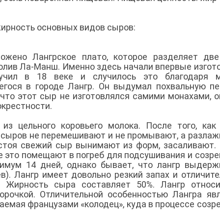
ирность основных видов сыров:
ожено Лангрское плато, которое разделяет две
олив Ла-Манш. Именно здесь начали впервые изгот
учил в 18 веке и случилось это благодаря м
егося в городе Лангр. Он выдумал похвальную п
 что этот сыр не изготовлялся самими монахами, о
окрестности.
из цельного коровьего молока. После того, как
их сыров не перемешивают и не промывают, а разла
астоя свежий сыр вынимают из форм, засаливают.
е это помещают в погреб для подсушивания и созре
имум 14 дней, однако бывает, что лангр выдер
в). Лангр имеет довольно резкий запах и отличит
й. Жирность сыра составляет 50%. Лангр относ
орочкой. Отличительной особенностью Лангра яв
аемая французами «колодец», куда в процессе созр