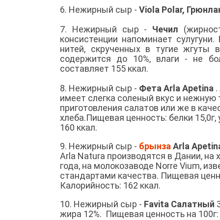
6. Нежирный сыр -
Viola Polar, Грюнл
7. Нежирный сыр -
Чечил
(жирнос
консистенции напоминает сулугуни.
нитей, скрученных в тугие жгуты 
содержится до 10%, влаги - не бо
составляет 155 ккал.
8. Нежирный сыр -
Фета Arla Apetina
.
имеет слегка соленый вкус и нежную 
приготовления салатов или же в каче
хлеба.Пищевая ценность: белки 15,0г, 
160 ккал.
9. Нежирный сыр -
брынза
Arla Apetin
Arla Natura производятся в Дании, на
года, на молокозаводе Norre Vium, 
стандартами качества. Пищевая ценност
Калорийность: 162 ккал.
10. Нежирный сыр -
Favita Салатный
3
жира 12%. Пищевая ценность на 100г: бе