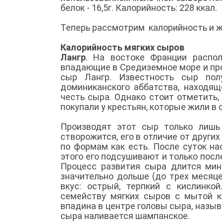
белок - 16,5г. Калорийность: 228 ккал.
Теперь рассмотрим калорийность и ж
Калорийность мягких сыров
Лангр
. На востоке Франции распол
впадающие в Средиземное море и пр
сыр Лангр. Известность сыр пол
доминиканского аббатства, находящ
честь сыра. Однако стоит отметить,
покупали у крестьян, которые жили в 
Производят этот сыр только лишь 
створожится, его в отличие от друг
по формам как есть. После суток н
этого его подсушивают и только посл
Процесс развития сыра длится мин
значительно дольше (до трех месяце
вкус: острый, терпкий с кислинко
семейству мягких сыров с мытой к
впадина в центре головы сыра, назыв
сыра наливается шампанское.