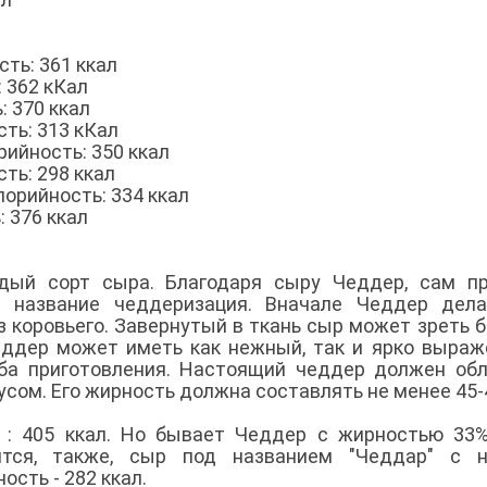
сть: 361 ккал
 362 кКал
: 370 ккал
ть: 313 кКал
ийность: 350 ккал
ть: 298 ккал
орийность: 334 ккал
 376 ккал
рдый сорт сыра. Благодаря сыру Чеддер, сам п
 название чеддеризация. Вначале Чеддер дела
 из коровьего. Завернутый в ткань сыр может зреть 
Чеддер может иметь как нежный, так и ярко выра
оба приготовления. Настоящий чеддер должен об
сом. Его жирность должна составлять не менее 45-
: 405 ккал. Но бывает Чеддер с жирностью 33%
ится, также, сыр под названием "Чеддар" с н
ость - 282 ккал.