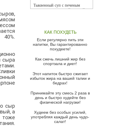
Тыквенный суп с печеным
чесноком и томатной сальсой
сыров,
«мясом
Грибной суп
цессом
Томатный суп с кремом из
ается
КАК ПОХУДЕТЬ
красного перца
 40%.
Если регулярно пить эти
Парижский луковый суп
напитки, Вы гарантированно
похудеете!
Суп из спаржи и горошка с
ионно
сыром пармезан
я сыра
Как сжечь лишний жир без
спортзала и диет!
етами.
Суп-крем из цветной капусты
Сливки
Этот напиток быстро сжигает
Французский луковый суп
монный
избыток жира на вашей талии и
арпоне
бедрах!
Суп из баклажанов с моцареллой
и гремолатой
Принимайте эту смесь 2 раза в
Грибной крем-суп с кростини с
день и быстро худейте без
козьим сыром
физической нагрузки!
го сыр
вый, а
Суп мисо с зеленым луком и
Худеем без особых усилий,
тофу
в тоже
употребляя каждый день чудо-
салат!
тания.
Суп из помидоров черри с песто