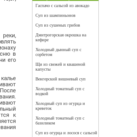
Гаспачо с сальсой из авокадо
Суп из шампиньонов
Суп из сушеных грибов
 реки,
Дмитрогорская окрошка на
кефире
овлять
онаху
Холодный дынный суп с
есню в
сорбетом
ни его
Щи из свежей и квашеной
капусты
 калье
Венгерский вишневый суп
живают
Холодный томатный суп с
 После
водкой
вания.
живают
Холодный суп из огурца и
ельный
креветок
ится к
Холодный томатный суп с
ляется
базиликом
евания
Суп из огурца и лосося с сальсой