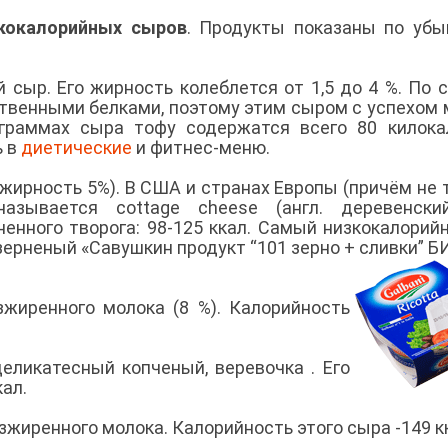
кокалорийных сыров
. Продукты показаны по уб
й сыр. Его жирность колеблется от 1,5 до 4 %. По 
твенными белками, поэтому этим сыром с успехом
 граммах сыра тофу содержатся всего 80 килока
ь в
диетические
и фитнес-меню.
жирность 5%). В США и странах Европы (причём не 
называется cottage cheese (англ. деревенски
енного творога: 98-125 ккал. Самый низкокалорий
зерненый «Савушкин продукт “101 зерно + сливки” БИ
зжиренного молока (8 %). Калорийность
деликатесный копченый, веревочка . Его
кал.
зжиренного молока. Калорийность этого сыра -149 к