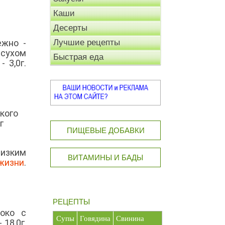
Каши
Десерты
ежно -
Лучшие рецепты
 сухом
Быстрая еда
 3,0г.
кого
г
ПИЩЕВЫЕ ДОБАВКИ
низким
ВИТАМИНЫ И БАДЫ
жизни
.
РЕЦЕПТЫ
око с
Супы
Говядина
Свинина
18,0г,