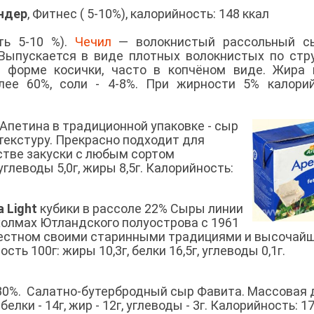
андер
, Фитнес ( 5-10%), калорийность: 148 ккал
ть 5-10 %).
Чечил
— волокнистый рассольный сы
 Выпускается в виде плотных волокнистых по стр
в форме косички, часто в копчёном виде. Жира
лее 60%, соли - 4-8%. При жирности 5% калори
 Апетина в традиционной упаковке - сыр
текстуру. Прекрасно подходит для
стве закуски с любым сортом
углеводы 5,0г, жиры 8,5г. Калорийность:
a Light
кубики в рассоле 22% Сыры линии
 холмах Ютландского полуострова с 1961
известном своими старинными традициями и высочай
ь 100г: жиры 10,3г, белки 16,5г, углеводы 0,1г.
0%. Салатно-бутербродный сыр Фавита. Массовая 
лки - 14г, жир - 12г, углеводы - 3г. Калорийность: 1