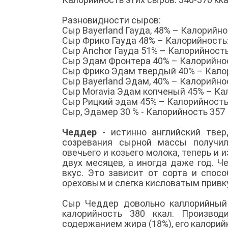
Разновидности сыров:
Сыр Bayerland Гауда, 48% – Калорийно
Сыр Фрико Гауда 48% – Калорийность:
Сыр Anchor Гауда 51% – Калорийность
Сыр Эдам Фронтера 40% – Калорийнос
Сыр Фрико Эдам твердый 40% – Калор
Сыр Bayerland Эдам, 40% – Калорийнос
Сыр Moravia Эдам копченый 45% – Кал
Сыр Рицкий эдам 45% – Калорийность:
Сыр, Эдамер 30 % - Калорийность 357
Чеддер
- истинно английский тве
созревания сырной массы получил
овечьего и козьего молока, теперь и
двух месяцев, а иногда даже год. 
вкус. Это зависит от сорта и спос
ореховым и слегка кисловатым привку
Сыр Чеддер довольно каллорийный 
калорийность 380 ккал. Производ
содержанием жира (18%), его калорийн