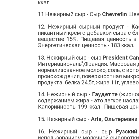
ккал.
11 Нежирный сыр - Сыр
Chevrefin
Шевр
12. Нежирный сырный продукт -
Ka
пикантный крем с добавкой сыра с бл
веществе 15%. Пищевая ценность в 100
Энергетическая ценность - 183 ккал.
13. Нежирный сыр - сыр
President Ca
Интернациональ",Франция. Массовая д
нормализованное молоко, соль, с исп
происхождения, поверхностная микроф
продукта: белка 24,5г, жира 11г, углев
14. Нежирный сыр -
Гаудетте
(жирнос
содержанием жира - это легкое насла
Калорийность: 199 ккал . Пищевая ценн
15. Нежирный сыр -
Arla, Ольтермани
16. Нежирный сыр - сыр
Рузский
использованием молочной сыворотки, 