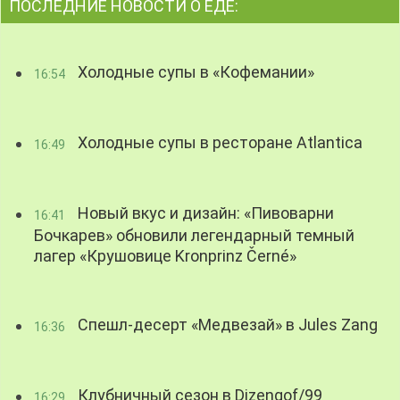
ПОСЛЕДНИЕ НОВОСТИ О ЕДЕ:
Холодные супы в «Кофемании»
16:54
Холодные супы в ресторане Atlantica
16:49
Новый вкус и дизайн: «Пивоварни
16:41
Бочкарев» обновили легендарный темный
лагер «Крушовице Kronprinz Černé»
Спешл-десерт «Медвезай» в Jules Zang
16:36
Клубничный сезон в Dizengof/99
16:29