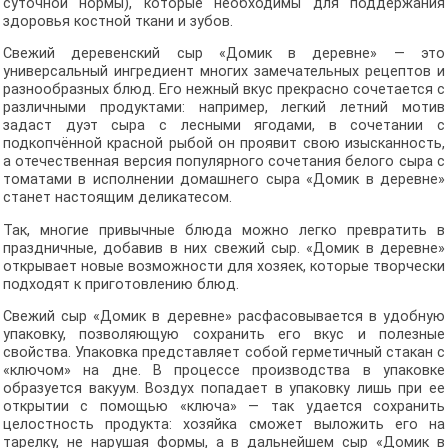
суточной нормы), которые необходимы для поддержания
здоровья костной ткани и зубов.
Свежий деревенский сыр «Домик в деревне» — это
универсальный ингредиент многих замечательных рецептов и
разнообразных блюд. Его нежный вкус прекрасно сочетается с
различными продуктами: например, легкий летний мотив
задаст дуэт сыра с лесными ягодами, в сочетании с
подкопчённой красной рыбой он проявит свою изысканность,
а отечественная версия популярного сочетания белого сыра с
томатами в исполнении домашнего сыра «Домик в деревне»
станет настоящим деликатесом.
Так, многие привычные блюда можно легко превратить в
праздничные, добавив в них свежий сыр. «Домик в деревне»
открывает новые возможности для хозяек, которые творчески
подходят к приготовлению блюд.
Свежий сыр «Домик в деревне» расфасовывается в удобную
упаковку, позволяющую сохранить его вкус и полезные
свойства. Упаковка представляет собой герметичный стакан с
«ключом» на дне. В процессе производства в упаковке
образуется вакуум. Воздух попадает в упаковку лишь при ее
открытии с помощью «ключа» — так удается сохранить
целостность продукта: хозяйка сможет выложить его на
тарелку, не нарушая формы, а в дальнейшем сыр «Домик в