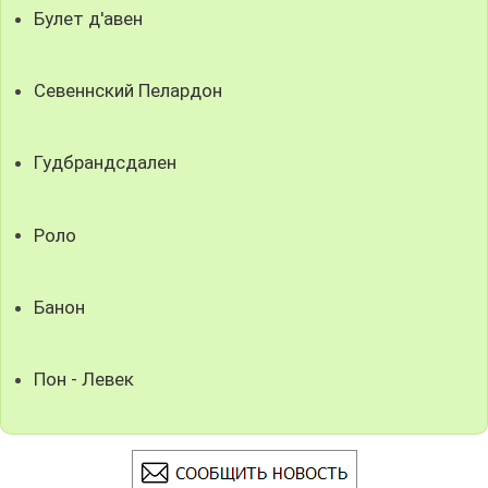
Булет д'авен
Севеннский Пелардон
Гудбрандсдален
Роло
Банон
Пон - Левек