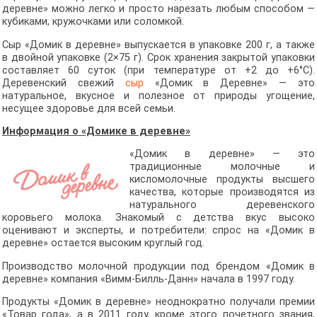
деревне» можно легко и просто нарезать любым способом —
кубиками, кружочками или соломкой.
Сыр «Домик в деревне» выпускается в упаковке 200 г, а также
в двойной упаковке (2×75 г). Срок хранения закрытой упаковки
составляет 60 суток (при температуре от +2 до +6°C).
Деревенский свежий
сыр
«Домик в Деревне» — это
натуральное, вкусное и полезное от природы угощение,
несущее здоровье для всей семьи.
Информация о «Домике в деревне»
«Домик в деревне» — это
традиционные молочные и
кисломолочные продукты высшего
качества, которые производятся из
натурального деревенского
коровьего молока. Знакомый с детства вкус высоко
оценивают и эксперты, и потребители: спрос на «Домик в
деревне» остается высоким круглый год.
Производство молочной продукции под брендом «Домик в
деревне» компания «Вимм-Билль-Данн» начала в 1997 году.
Продукты «Домик в деревне» неоднократно получали премии
«Товар года», а в 2011 году, кроме этого почетного звания,