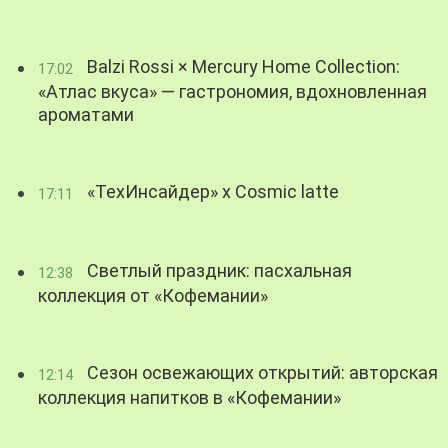
Balzi Rossi × Mercury Home Collection:
17:02
«Атлас вкуса» — гастрономия, вдохновленная
ароматами
«ТехИнсайдер» х Cosmic latte
17:11
Светлый праздник: пасхальная
12:38
коллекция от «Кофемании»
Сезон освежающих открытий: авторская
12:14
коллекция напитков в «Кофемании»