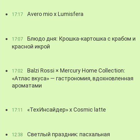
Avero mio x Lumisfera
17:17
Блюдо дня: Крошка-картошка с крабом и
17:07
красной икрой
Balzi Rossi × Mercury Home Collection:
17:02
«Атлас вкуса» — гастрономия, вдохновленная
ароматами
«ТехИнсайдер» х Cosmic latte
17:11
Светлый праздник: пасхальная
12:38