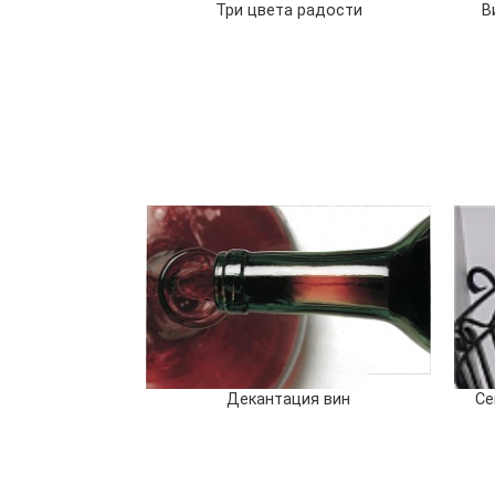
Три цвета радости
В
Декантация вин
Се