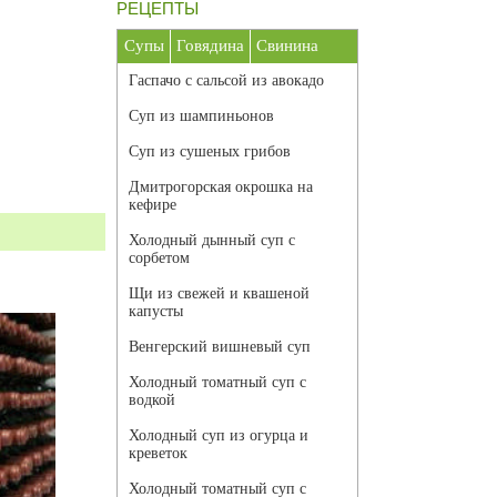
РЕЦЕПТЫ
Супы
Говядина
Свинина
Гаспачо с сальсой из авокадо
Суп из шампиньонов
Суп из сушеных грибов
Дмитрогорская окрошка на
кефире
Холодный дынный суп с
сорбетом
Щи из свежей и квашеной
капусты
Венгерский вишневый суп
Холодный томатный суп с
водкой
Холодный суп из огурца и
креветок
Холодный томатный суп с