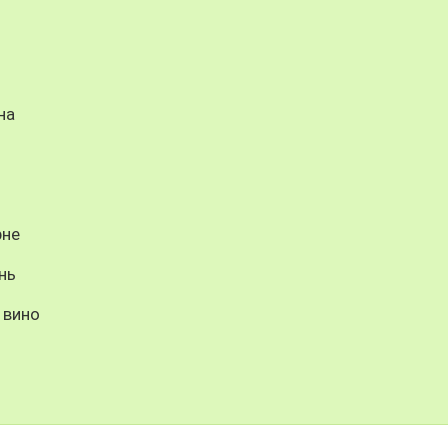
на
рне
нь
 вино