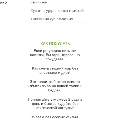
вино
базиликом
я
Суп из огурца и лосося с сальсой
Тыквенный суп с печеным
чесноком и томатной сальсой
Грибной суп
Томатный суп с кремом из
КАК ПОХУДЕТЬ
красного перца
Если регулярно пить эти
Парижский луковый суп
напитки, Вы гарантированно
похудеете!
Суп из спаржи и горошка с
сыром пармезан
Как сжечь лишний жир без
спортзала и диет!
Суп-крем из цветной капусты
Этот напиток быстро сжигает
Французский луковый суп
избыток жира на вашей талии и
бедрах!
Суп из баклажанов с моцареллой
и гремолатой
Принимайте эту смесь 2 раза в
Грибной крем-суп с кростини с
день и быстро худейте без
козьим сыром
физической нагрузки!
Суп мисо с зеленым луком и
Худеем без особых усилий,