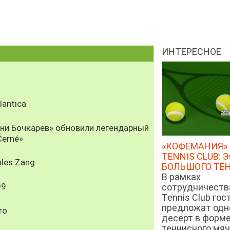
ИНТЕРЕСНОЕ
antica
рни Бочкарев» обновили легендарный
Černé»
«КОФЕМАНИЯ» 
TENNIS CLUB: 
les Zang
БОЛЬШОГО ТЕ
В рамках
99
сотрудничеств
Tennis Club гос
предложат од
ro
десерт в форм
теннисного мяч