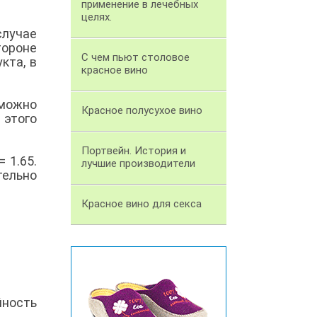
применение в лечебных
целях.
случае
тороне
С чем пьют столовое
кта, в
красное вино
 можно
Красное полусухое вино
 этого
Портвейн. История и
 1.65.
лучшие производители
тельно
Красное вино для секса
йность