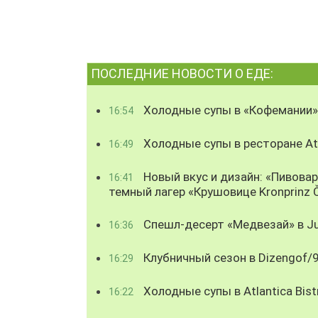
ПОСЛЕДНИЕ НОВОСТИ О ЕДЕ:
Холодные супы в «Кофемании»
16:54
Холодные супы в ресторане Atl
16:49
Новый вкус и дизайн: «Пивова
16:41
темный лагер «Крушовице Kronprinz 
Спешл-десерт «Медвезай» в Ju
16:36
Клубничный сезон в Dizengof/
16:29
Холодные супы в Atlantica Bist
16:22