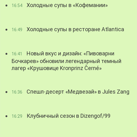
Холодные супы в «Кофемании»
16:54
Холодные супы в ресторане Atlantica
16:49
Новый вкус и дизайн: «Пивоварни
16:41
Бочкарев» обновили легендарный темный
лагер «Крушовице Kronprinz Černé»
Спешл-десерт «Медвезай» в Jules Zang
16:36
Клубничный сезон в Dizengof/99
16:29