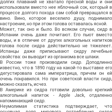
долгих плаваний не хватало пресной воды и они
использовали вместо нее яблочный сок, который в
процессе долгого похода сам собой превращался в
вино. Вино, которое веселило душу, поднимало
настроение, но при этом голова оставалась ясной.
Может, так оно и было. Во всяком случае, сидр в
Испании очень даже почитают. Его пьют вместо
воды, и в отличие от других алкогольных напитков
голова после сидра действительно не тяжелеет.
Испанцы даже приписывают сидру лечебные
свойства: он выводит из организма все шлаки.
В России тоже производили сидр. Доподлинно
известно, что в 1890 году на какой-то выставке его
дегустировала сама императрица, причем он ей
очень понравился. Но при советской власти сидр,
можно сказать, исчез.
В Америке из сидра готовили довольно крепкий
алкогольный напиток - Apple Jack, отдаленно
напоминающий сидр.
Неумолимая статистика подтверждает, что
основная доля мирового потребления сидра