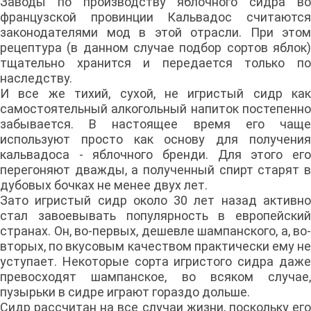
Заводы по производству яблочного сидра во
французской провинции Кальвадос считаются
законодателями мод в этой отрасли. При этом
рецептура (в данном случае подбор сортов яблок)
тщательно хранится и передается только по
наследству.
И все же тихий, сухой, не игристый сидр как
самостоятельный алкогольный напиток постепенно
забывается. В настоящее время его чаще
используют просто как основу для получения
кальвадоса - яблочного бренди. Для этого его
перегоняют дважды, а полученный спирт старят в
дубовых бочках не менее двух лет.
Зато игристый сидр около 30 лет назад активно
стал завоевывать популярность в европейский
странах. Он, во-первых, дешевле шампанского, а, во-
вторых, по вкусовым качеством практически ему не
уступает. Некоторые сорта игристого сидра даже
превосходят шампанское, во всяком случае,
пузырьки в сидре играют гораздо дольше.
Сидр рассчитан на все случаи жизни, поскольку его