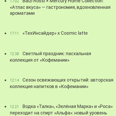
Balzi Rossi × Mercury Home Collection:
17:02
«Атлас вкуса» — гастрономия, вдохновленная
ароматами
«ТехИнсайдер» х Cosmic latte
17:11
Светлый праздник: пасхальная
12:38
коллекция от «Кофемании»
Сезон освежающих открытий: авторская
12:14
коллекция напитков в «Кофемании»
Водка «Талка», «Зелёная Марка» и «Роса»
12:21
переходит на спирт «Альфа»: новый уровень