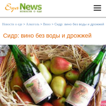
Меню
Новости о еде
>
Алкоголь
>
Вино
>
Сидр: вино без воды и дрожжей
Сидр: вино без воды и дрожжей