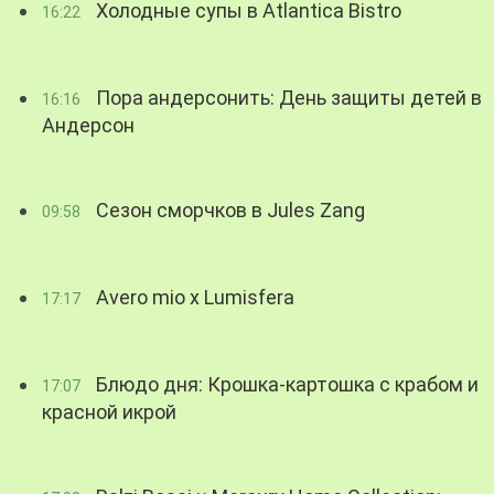
Холодные супы в Atlantica Bistro
16:22
Пора андерсонить: День защиты детей в
16:16
Андерсон
Сезон сморчков в Jules Zang
09:58
Avero mio x Lumisfera
17:17
Блюдо дня: Крошка-картошка с крабом и
17:07
красной икрой