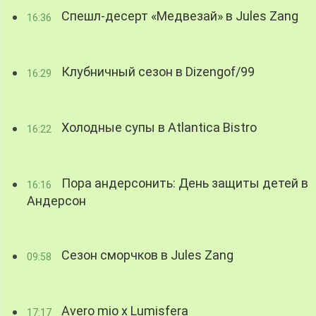
Спешл-десерт «Медвезай» в Jules Zang
16:36
Клубничный сезон в Dizengof/99
16:29
Холодные супы в Atlantica Bistro
16:22
Пора андерсонить: День защиты детей в
16:16
Андерсон
Сезон сморчков в Jules Zang
09:58
Avero mio x Lumisfera
17:17