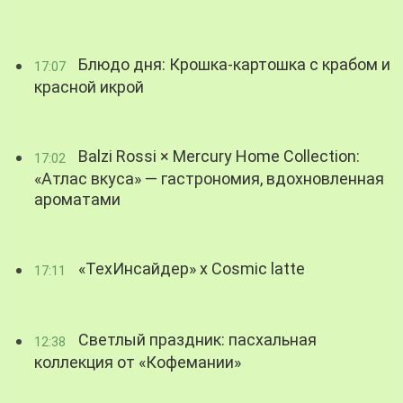
Блюдо дня: Крошка-картошка с крабом и
17:07
красной икрой
Balzi Rossi × Mercury Home Collection:
17:02
«Атлас вкуса» — гастрономия, вдохновленная
ароматами
«ТехИнсайдер» х Cosmic latte
17:11
Светлый праздник: пасхальная
12:38
коллекция от «Кофемании»