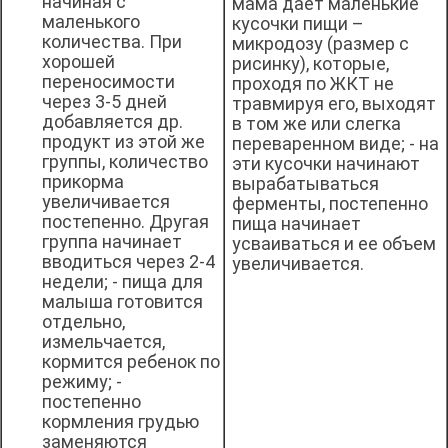
начиная с
мама дает маленькие
маленького
кусочки пищи –
количества. При
микродозу (размер с
хорошей
рисинку), которые,
переносимости
проходя по ЖКТ не
через 3-5 дней
травмируя его, выходят
добавляется др.
в том же или слегка
продукт из этой же
переваренном виде; - на
группы, количество
эти кусочки начинают
прикорма
вырабатываться
увеличивается
ферменты, постепенно
постепенно. Другая
пища начинает
группа начинает
усваиваться и ее объем
вводиться через 2-4
увеличивается.
недели; - пища для
малыша готовится
отдельно,
измельчается,
кормится ребенок по
режиму; -
постепенно
кормления грудью
заменяются