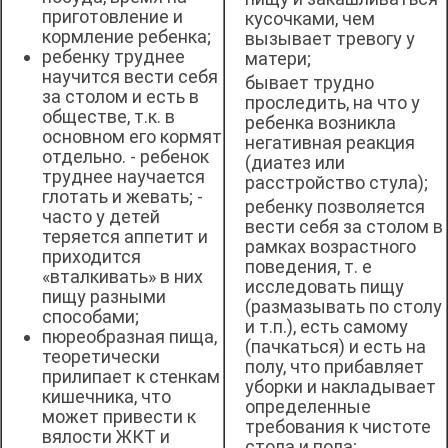
приготовление и
кусочками, чем
кормление ребенка;
вызывает тревогу у
ребенку труднее
матери;
научится вести себя
бывает трудно
за столом и есть в
проследить, на что у
обществе, т.к. в
ребенка возникла
основном его кормят
негативная реакция
отдельно. - ребенок
(диатез или
труднее научается
расстройство стула);
глотать и жевать; -
ребенку позволяется
часто у детей
вести себя за столом в
теряется аппетит и
рамках возрастного
приходится
поведения, т. е
«вталкивать» в них
исследовать пищу
пищу разными
(размазывать по столу
способами;
и т.п.), есть самому
пюреобразная пища,
(пачкаться) и есть на
теоретически
полу, что прибавляет
прилипает к стенкам
уборки и накладывает
кишечника, что
определенные
может привести к
требования к чистоте
вялости ЖКТ и
стола и пола;