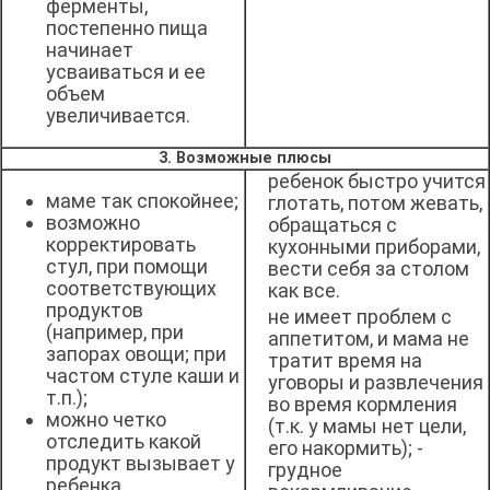
ферменты,
постепенно пища
начинает
усваиваться и ее
объем
увеличивается.
3. Возможные плюсы
ребенок быстро учится
маме так спокойнее;
глотать, потом жевать,
возможно
обращаться с
корректировать
кухонными приборами,
стул, при помощи
вести себя за столом
соответствующих
как все.
продуктов
не имеет проблем с
(например, при
аппетитом, и мама не
запорах овощи; при
тратит время на
частом стуле каши и
уговоры и развлечения
т.п.);
во время кормления
можно четко
(т.к. у мамы нет цели,
отследить какой
его накормить); -
продукт вызывает у
грудное
ребенка