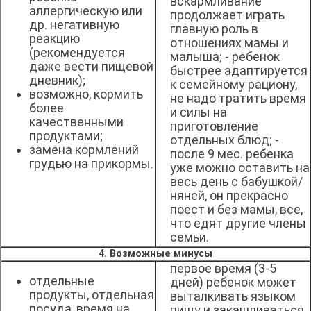
вскармливание
аллергическую или
продолжает играть
др. негативную
главную роль в
реакцию
отношениях мамы и
(рекомендуется
малыша; - ребенок
даже вести пищевой
быстрее адаптируется
дневник);
к семейному рациону,
возможно, кормить
не надо тратить время
более
и силы на
качественными
приготовление
продуктами;
отдельных блюд; -
замена кормлений
после 9 мес. ребенка
грудью на прикормы.
уже можно оставить на
весь день с бабушкой/
няней, он прекрасно
поест и без мамы, все,
что едят другие члены
семьи.
4. Возможные минусы
первое время (3-5
отдельные
дней) ребенок может
продукты, отдельная
выталкивать языком
посуда, время на
пищу и закашливаться