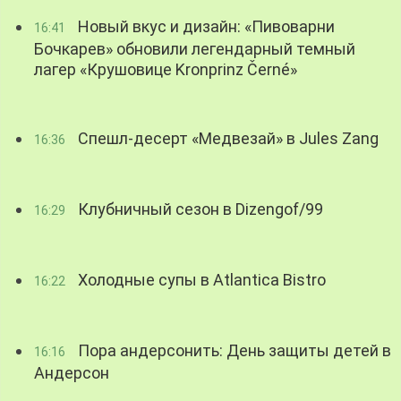
Новый вкус и дизайн: «Пивоварни
16:41
Бочкарев» обновили легендарный темный
лагер «Крушовице Kronprinz Černé»
Спешл-десерт «Медвезай» в Jules Zang
16:36
Клубничный сезон в Dizengof/99
16:29
Холодные супы в Atlantica Bistro
16:22
Пора андерсонить: День защиты детей в
16:16
Андерсон