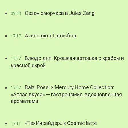
Сезон сморчков в Jules Zang
09:58
Avero mio x Lumisfera
17:17
Блюдо дня: Крошка-картошка с крабом и
17:07
красной икрой
Balzi Rossi × Mercury Home Collection:
17:02
«Атлас вкуса» — гастрономия, вдохновленная
ароматами
«ТехИнсайдер» х Cosmic latte
17:11