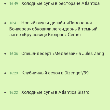
Холодные супы в ресторане Atlantica
16:49
Новый вкус и дизайн: «Пивоварни
16:41
Бочкарев» обновили легендарный темный
лагер «Крушовице Kronprinz Černé»
Спешл-десерт «Медвезай» в Jules Zang
16:36
Клубничный сезон в Dizengof/99
16:29
Холодные супы в Atlantica Bistro
16:22