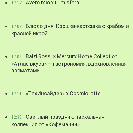
Avero mio x Lumisfera
17:17
Блюдо дня: Крошка-картошка с крабом и
17:07
красной икрой
Balzi Rossi × Mercury Home Collection:
17:02
«Атлас вкуса» — гастрономия, вдохновленная
ароматами
«ТехИнсайдер» х Cosmic latte
17:11
Светлый праздник: пасхальная
12:38
коллекция от «Кофемании»