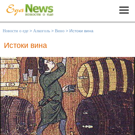
Меню
Новости о еде
>
Алкоголь
>
Вино
>
Истоки вина
Истоки вина