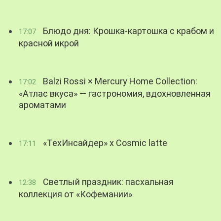
Блюдо дня: Крошка-картошка с крабом и
17:07
красной икрой
Balzi Rossi × Mercury Home Collection:
17:02
«Атлас вкуса» — гастрономия, вдохновленная
ароматами
«ТехИнсайдер» х Cosmic latte
17:11
Светлый праздник: пасхальная
12:38
коллекция от «Кофемании»