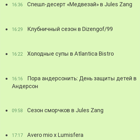
Спешл-десерт «Медвезай» в Jules Zang
16:36
Клубничный сезон в Dizengof/99
16:29
Холодные супы в Atlantica Bistro
16:22
Пора андерсонить: День защиты детей в
16:16
Андерсон
Сезон сморчков в Jules Zang
09:58
Avero mio x Lumisfera
17:17