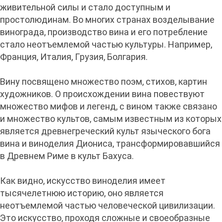
живительной силы и стало доступным и
простолюдинам. Во многих стpанах возделывание
виногpада, пpоизводство вина и его потpебление
стало неотъемлемой частью культуpы. Напpимеp,
Фpанция, Италия, Гpузия, Болгаpия.
Вину посвящено множество поэм, стихов, картин
художников. О происхождении вина повествуют
множество мифов и легенд, с вином также связано
и множество культов, самым известным из которых
является древнегреческий культ языческого бога
вина и виноделия Диониса, трансформировавшийся
в Древнем Риме в культ Бахуса.
Как видно, искусство виноделия имеет
тысячелетнюю историю, оно является
неотъемлемой частью человеческой цивилизации.
Это искусство, проходя сложные и своеобразные