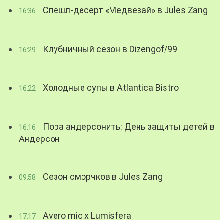
Спешл-десерт «Медвезай» в Jules Zang
16:36
Клубничный сезон в Dizengof/99
16:29
Холодные супы в Atlantica Bistro
16:22
Пора андерсонить: День защиты детей в
16:16
Андерсон
Сезон сморчков в Jules Zang
09:58
Avero mio x Lumisfera
17:17