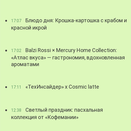
Блюдо дня: Крошка-картошка с крабом и
17:07
красной икрой
Balzi Rossi × Mercury Home Collection:
17:02
«Атлас вкуса» — гастрономия, вдохновленная
ароматами
«ТехИнсайдер» х Cosmic latte
17:11
Светлый праздник: пасхальная
12:38
коллекция от «Кофемании»