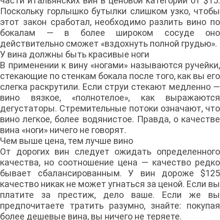
части итальянских вин в ценовой категории от $15.
Поскольку горлышко бутылки слишком узко, чтобы
этот закон сработал, необходимо разлить вино по
бокалам — в более широком сосуде оно
действительно сможет «вздохнуть полной грудью».
У вина должны быть красивые ноги
В применении к вину «ногами» называются ручейки,
стекающие по стенкам бокала после того, как вы его
слегка раскрутили. Если струи стекают медленно —
вино вязкое, «полнотелое», как выражаются
дегустаторы. Стремительные потоки означают, что
вино легкое, более водянистое. Правда, о качестве
вина «ноги» ничего не говорят.
Чем выше цена, тем лучше вино
От дорогих вин следует ожидать определенного
качества, но соотношение цена — качество редко
бывает сбалансированным. У вин дороже $125
качество никак не может угнаться за ценой. Если вы
платите за престиж, дело ваше. Если же вы
предпочитаете тратить разумно, знайте: покупая
более дешевые вина, вы ничего не теряете.