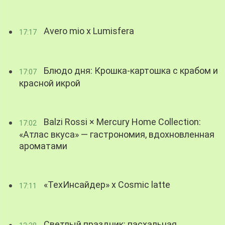
Avero mio x Lumisfera
17:17
Блюдо дня: Крошка-картошка с крабом и
17:07
красной икрой
Balzi Rossi × Mercury Home Collection:
17:02
«Атлас вкуса» — гастрономия, вдохновленная
ароматами
«ТехИнсайдер» х Cosmic latte
17:11
Светлый праздник: пасхальная