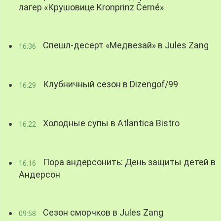
лагер «Крушовице Kronprinz Černé»
Спешл-десерт «Медвезай» в Jules Zang
16:36
Клубничный сезон в Dizengof/99
16:29
Холодные супы в Atlantica Bistro
16:22
Пора андерсонить: День защиты детей в
16:16
Андерсон
Сезон сморчков в Jules Zang
09:58