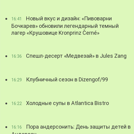
Новый вкус и дизайн: «Пивоварни
16:41
Бочкарев» обновили легендарный темный
лагер «Крушовице Kronprinz Černé»
Спешл-десерт «Медвезай» в Jules Zang
16:36
Клубничный сезон в Dizengof/99
16:29
Холодные супы в Atlantica Bistro
16:22
Пора андерсонить: День защиты детей в
16:16