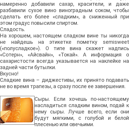
намеренно добавили сахар, красители, и даже
разбавили сухое вино виноградным соком, чтобы
сделать его более «сладким», а сниженный при
этом градус повысили спиртом.
Сладость.
На хорошем, настоящем сладком вине ты никогда
не найдешь на этикетке пометку semisweet
(«полусладкое»). О типе вина скажет надпись
«Сотерн», «Айсвайн», «Токай». А информация о
сахаристости всегда указывается на наклейке на
задней части бутылки.
Вкусно!
Сладкие вина – диджестивы, их принято подавать
не во время трапезы, а сразу после ее завершения.
Сыры. Если хочешь по-настоящему
насладиться сладким вином, подай к
нему сыры. Лучше всего, если они
будут мягкими, с голубой и белой
плесенью или овечьими.