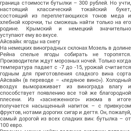
граница стоимости бутылки – 300 рублей. Но учти,
настоящий классический токайский букет,
состоящий из переплетающихся тонов меда и
хлебной корочки, ты сможешь найти только на его
родине. Крымский и немецкий значительно
уступают ему во вкусе.
Айсвайн: ягоды на снегу
На немецких виноградных склонах Мозель в долине
Рейна спелые ягоды собирать не торопятся.
Производители ждут морозных ночей. Только когда
температура падает с -7 до -15, урожай считается
годным для приготовления сладкого вина сорта
Айсвайн (в переводе – «ледяное вино»). Холодный
воздух вымораживает из винограда влагу и
способствует появлению все той же благородной
плесени. Из «заснеженного» изюма в итоге
получается насыщенный напиток – с привкусом
фруктов, нотами дорогих сигар и дегтя. Он, пожалуй,
самый дорогой из всех сладких вин: бутылка – от
100 евро.