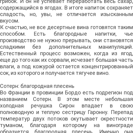
грибок. И он не успевает переработать весь сахар,
содержащийся в ягодах. В итоге напиток сохраняет
сладость, но, увы, не отличается изысканным
вкусом.
К счастью, не все десертные вина готовятся таким
способом. Есть благородные напитки, чье
производство не нужно прерывать, они становятся
сладкими без дополнительных манипуляций.
Естественный процесс возможен, когда из ягод,
еще до того как их сорвали, исчезает большая часть
влаги, а под кожурой остается концентрированный
сок, из которого и получается тягучее вино.
Сотерн: благородная плесень
Во Франции в провинции Бордо есть подрегион под
названием Сотерн. В этом месте небольшая
холодная речушка Сирон впадает в свою
полноводную и теплую сестрицу Гаронну. Перепад
температур двух потоков окутывает окрестности
туманом, благодаря которому на винограде
образуется благородная плесень. Именно она