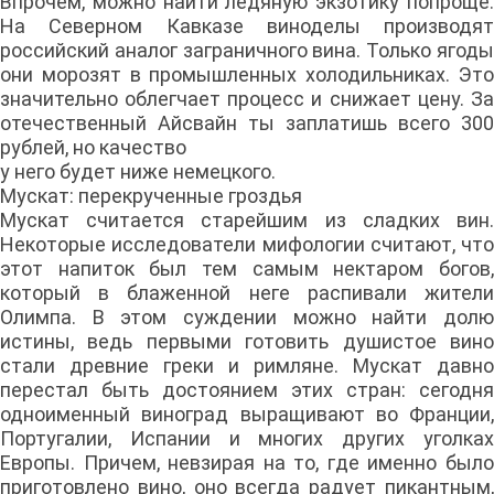
Впрочем, можно найти ледяную экзотику попроще.
На Северном Кавказе виноделы производят
российский аналог заграничного вина. Только ягоды
они морозят в промышленных холодильниках. Это
значительно облегчает процесс и снижает цену. За
отечественный Айсвайн ты заплатишь всего 300
рублей, но качество
у него будет ниже немецкого.
Мускат: перекрученные гроздья
Мускат считается старейшим из сладких вин.
Некоторые исследователи мифологии считают, что
этот напиток был тем самым нектаром богов,
который в блаженной неге распивали жители
Олимпа. В этом суждении можно найти долю
истины, ведь первыми готовить душистое вино
стали древние греки и римляне. Мускат давно
перестал быть достоянием этих стран: сегодня
одноименный виноград выращивают во Франции,
Португалии, Испании и многих других уголках
Европы. Причем, невзирая на то, где именно было
приготовлено вино, оно всегда радует пикантным,