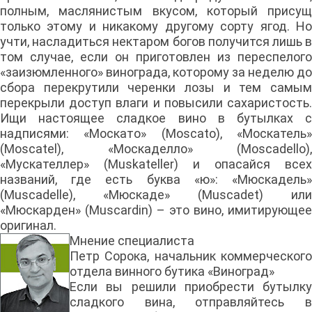
полным, маслянистым вкусом, который присущ
только этому и никакому другому сорту ягод. Но
учти, насладиться нектаром богов получится лишь в
том случае, если он приготовлен из переспелого
«заизюмленного» винограда, которому за неделю до
сбора перекрутили черенки лозы и тем самым
перекрыли доступ влаги и повысили сахаристость.
Ищи настоящее сладкое вино в бутылках с
надписями: «Москато» (Moscato), «Москатель»
(Moscatel), «Москаделло» (Moscadello),
«Мускателлер» (Muskateller) и опасайся всех
названий, где есть буква «ю»: «Мюскадель»
(Muscadelle), «Мюскаде» (Muscadet) или
«Мюскарден» (Muscardin) – это вино, имитирующее
оригинал.
Мнение специалиста
Петр Сорока, начальник коммерческого
отдела винного бутика «Виноград»
Если вы решили приобрести бутылку
сладкого вина, отправляйтесь в