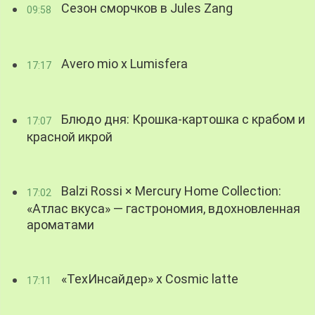
Сезон сморчков в Jules Zang
09:58
Avero mio x Lumisfera
17:17
Блюдо дня: Крошка-картошка с крабом и
17:07
красной икрой
Balzi Rossi × Mercury Home Collection:
17:02
«Атлас вкуса» — гастрономия, вдохновленная
ароматами
«ТехИнсайдер» х Cosmic latte
17:11