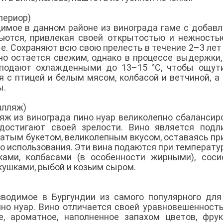
периор)
димое в данном районе из винограда гаме с добав
пьются, привлекая своей открытостью и нежность
ые. Сохраняют всю свою прелесть в течение 2–3 лет
но остается свежим, однако в процессе выдержки,
а подают охлажденными до 13–15 °С, чтобы ощут
я с птицей и белым мясом, колбасой и ветчиной, а
ы.
Вилляж)
яж из винограда пино нуар великолепно сбалансир
 достигают своей зрелости. Вино является под
атым букетом, великолепным вкусом, оставаясь пр
о использования. Эти вина подаются при температу
ками, колбасами (в особенности жирными), соси
кушками, рыбой и козьим сыром.
зводимое в Бургундии из самого популярного для
ино нуар. Вино отличается своей уравновешенност
е, ароматное, наполненное запахом цветов, фру