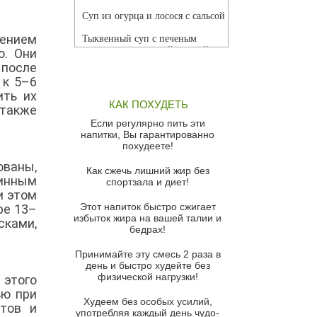
Суп из огурца и лосося с сальсой
лением
Тыквенный суп с печеным
чесноком и томатной сальсой
ю. Они
 после
Грибной суп
 к 5–6
ить их
Томатный суп с кремом из
КАК ПОХУДЕТЬ
красного перца
 также
Если регулярно пить эти
Парижский луковый суп
напитки, Вы гарантированно
похудеете!
Суп из спаржи и горошка с
сыром пармезан
ованы,
Как сжечь лишний жир без
линным
спортзала и диет!
Суп-крем из цветной капусты
и этом
Этот напиток быстро сжигает
ре 13–
Французский луковый суп
избыток жира на вашей талии и
сками,
бедрах!
Суп из баклажанов с моцареллой
и гремолатой
Принимайте эту смесь 2 раза в
Грибной крем-суп с кростини с
день и быстро худейте без
козьим сыром
физической нагрузки!
 этого
ью при
Суп мисо с зеленым луком и
Худеем без особых усилий,
ктов и
тофу
употребляя каждый день чудо-