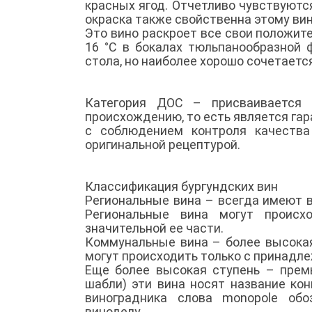
красных ягод. Отчетливо чувствуютс
окраска также свойственна этому вин
Это вино раскроет все свои положит
16 °С в бокалах тюльпанообразной
стола, но наиболее хорошо сочетае
Категория ДОС – присваивается п
происхождению, то есть является гар
с соблюдением контроля качества
оригинальной рецептурой.
Классификация бургундских вин
Региональные вина – всегда имеют в
Региональные вина могут происх
значительной ее части.
Коммунальные вина – более высокая
могут происходить только с принадл
Еще более высокая ступень – премь
шабли) эти вина носят название ко
виноградника слова monopole обо
виноделу.