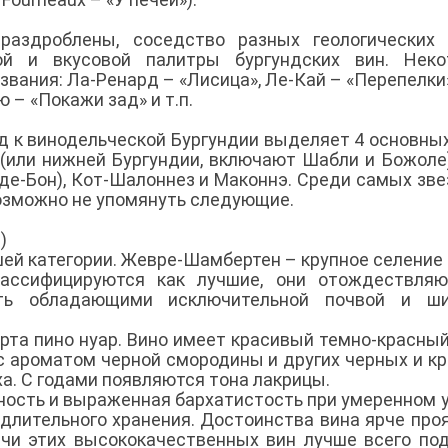
раздроблены, соседство разных геологических 
ой и вкусовой палитры бургундских вин. Неко
вания: Ла-Ренард – «Лисица», Ле-Кай – «Перепелки»
 – «Покажи зад» и т.п.
од к винодельческой Бургундии выделяет 4 основны
 (или нижней Бургундии, включают Шабли и Божоле)
-де-Бон), Кот-Шалоннез и Маконнэ. Среди самых зв
озможно не упомянуть следующие.
)
ей категории. Жевре-Шамбертен – крупное селение 
лассифицируются как лучшие, они отождествляю
есть обладающими исключительной почвой и ши
рта пино нуар. Вино имеет красивый темно-красный
с ароматом черной смородины и других черных и к
ха. С годами появляются тона лакрицы.
нность и выраженная бархатистость при умеренном 
 длительного хранения. Достоинства вина ярче про
ачи этих высококачественных вин лучше всего по