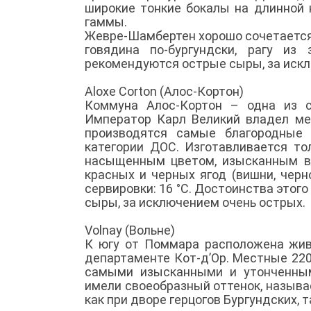
широкие тонкие бокалы на длинной 
гаммы.
Жевре-Шамбертен хорошо сочетается 
говядина по-бургундски, рагу из
рекомендуются острые сыры, за искл
Aloxe Corton (Алос-Кортон)
Коммуна Алос-Кортон – одна из с
Император Карл Великий владел ме
производятся самые благородные 
категории ДОС. Изготавливается то
насыщенным цветом, изысканным вк
красных и черных ягод (вишни, чер
сервировки: 16 °С. Достоинства этого
сыры, за исключением очень острых.
Volnay (Вольне)
К югу от Поммара расположена жив
департаменте Кот-д’Ор. Местные 22
самыми изысканными и утонченным
имели своеобразный оттенок, называ
как при дворе герцогов Бургундских, 