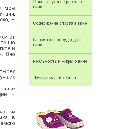
Польза сухого красного
вина
ритмом
инции,
охо, –
Содержание спирта в вине
мой от
Старинные сосуды для
епенно
вина
гкое и
м. Оно
Реальность и мифы о вине
етырех
лучших
Лучшие марки хереса
женное
дии –
астки
ика, в
самого