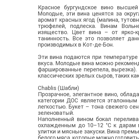
Красное бургундское вино высшей 
Молодые, эти вина ценятся за окру
аромат красных ягод (малина, тутов
трюфелей, подлеска. Винам Вольне
изящество. Цвет вина – от ярко-к
танинность. Все это позволяет да
производимых в Кот-де-Бон.
Эти вина подаются при температуре
вкуса. Молодые вина можно рекоменд
фаршированные перепела, вырезка).
классических зрелых сыров, таких как
Chablis (Шабли)
Прозрачное, элегантное вино, обла
категории ДОС является эталонным 
легкостью. Букет – тона свежего сен
зеленоватый.
Наполненный вином бокал переливае
охлажденным до 10–12 °С к дарам м
улитки и мясные закуски. Вина премь
белого мяса, которые можно готовить и