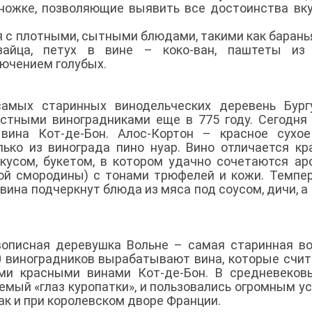
ножке, позволяющие выявить все достоинства вк
с плотными, сытными блюдами, такими как баранья
 зайца, петух в вине – коко-ван, паштеты из 
ючением голубых.
амых старинных винодельческих деревень Бургу
стными виноградниками еще в 775 году. Сегодня
вина Кот-де-Бон. Алос-Кортон – красное сухое
лько из винограда пино нуар. Вино отличается к
усом, букетом, в котором удачно сочетаются а
ной смородины) с тонами трюфелей и кожи. Темпе
 вина подчеркнут блюда из мяса под соусом, дичи, а
описная деревушка Вольне – самая старинная в
0 виноградников вырабатывают вина, которые счи
и красными винами Кот-де-Бон. В средневековь
емый «глаз куропатки», и пользовались огромным у
так и при королевском дворе Франции.