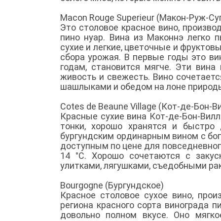
Macon Rouge Superieur (Макон-Руж-Су
Это столовое красное вино, произво
пино нуар. Вина из Маконнэ легко 
сухие и легкие, цветочные и фруктов
сбора урожая. В первые годы это ви
годам, становится мягче. Эти вин
живость и свежесть. Вино сочетаетс
шашлыками и обедом на лоне природ
Cotes de Beaune Village (Кот-де-Бон-
Красные сухие вина Кот-де-Бон-Вилл
тонки, хорошо хранятся и быстро
бургундским ординарным вином с бог
доступным по цене для повседневног
14 °С. Хорошо сочетаются с закус
улитками, лягушками, съедобными ра
Bourgogne (Бургундское)
Красное столовое сухое вино, прои
региона красного сорта винограда п
довольно полном вкусе. Оно мягко