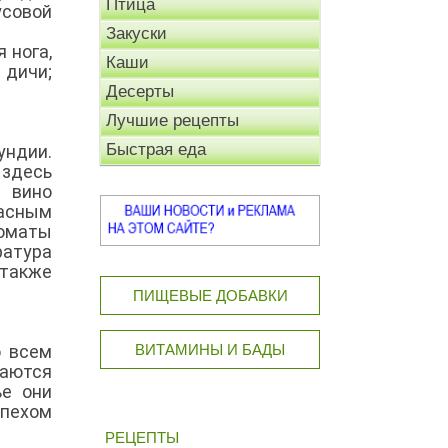
Птица
усовой
Закуски
 нога,
Каши
дичи;
Десерты
Лучшие рецепты
Быстрая еда
ндии.
 здесь
 вино
расным
роматы
ратура
 также
ПИЩЕВЫЕ ДОБАВКИ
о всем
ВИТАМИНЫ И БАДЫ
таются
е они
спехом
РЕЦЕПТЫ