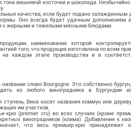
я тона вишневой косточки и шоколада. Необычайно
у.
ельные качества, если будет подано охлажденным 
 формы. Оно всегда будет удачным дополнением 
тся с жирными и тяжелыми мясными блюдами.
родукции, наименование которой контролирует
антией того, что продукция изготовлена по всем пра
 на каждом этапе производства и в соответст
 названии слово Bourgogne. Это собственно бургун
одить из любого виноградника в Бургундии и
 ступень. Вина носят названия коммун или дерев
ежащих им участков.
е-крю (premier cru) во всех случаях (кроме прем
нкретных виноградников (клима). Добавление к на
значает, что весь премьер-крю принадлежит о