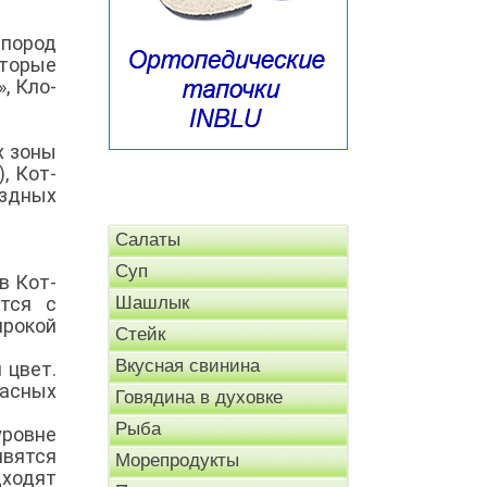
пород
торые
, Кло-
х зоны
, Кот-
ездных
Салаты
Суп
в Кот-
тся с
Шашлык
рокой
Стейк
Вкусная свинина
 цвет.
расных
Говядина в духовке
Рыба
уровне
явятся
Морепродукты
дходят