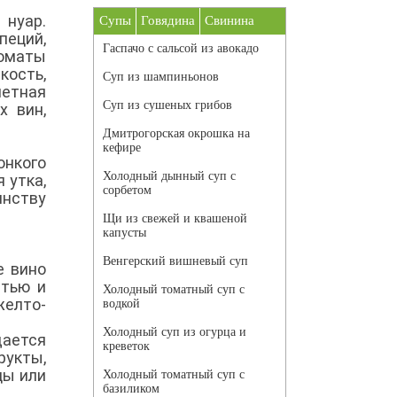
 нуар.
Супы
Говядина
Свинина
пеций,
Гаспачо с сальсой из авокадо
роматы
кость,
Суп из шампиньонов
метная
Суп из сушеных грибов
х вин,
Дмитрогорская окрошка на
кефире
онкого
Холодный дынный суп с
 утка,
сорбетом
инству
Щи из свежей и квашеной
капусты
Венгерский вишневый суп
е вино
стью и
Холодный томатный суп с
желто-
водкой
Холодный суп из огурца и
дается
креветок
рукты,
цы или
Холодный томатный суп с
базиликом