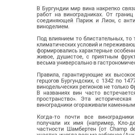
В Бургундии мир вина накрепко свя
работ на виноградниках. От границ
соединяющей Париж и Лион, с анти
виноделием.
Под влиянием то блистательных, то 
климатических условий и переживаю
формировались характерные особенно
живое, душистое, с приятным фру
весьма универсально в гастрономиче
Правила, гарантирующие их высоко
герцогов Бургундских, c 1342 по 14
винодельческих регионов не только Фр
В названиях вин часто встречаетс
пространство». Эта историческа
виноградники огораживали каменными
Когда-то почти все виноградник
получали их имя (например, Кло-д
частности Шамбертен (от Champ de 
участка, иногда весьма забавное (Aux 