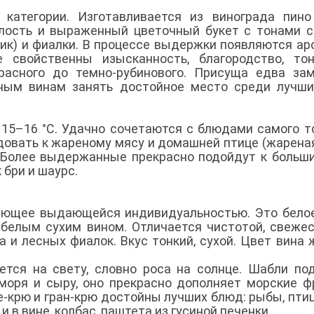
категории. Изготавливается из винограда пино
глость и выраженный цветочный букет с тонами с
ник) и фиалки. В процессе выдержки появляются а
 свойственны изысканность, благородство, тон
расного до темно-рубинового. Присуща едва за
нным винам занять достойное место среди лучши
 15–16 °С. Удачно сочетаются с блюдами самого т
овать к жареному мясу и домашней птице (жареная
 Более выдержанные прекрасно подойдут к больш
 бри и шаурс.
дающее выдающейся индивидуальностью. Это бело
белым сухим вином. Отличается чистотой, свеже
а и лесных фиалок. Вкус тонкий, сухой. Цвет вина 
тся на свету, словно роса на солнце. Шабли по
оря и сыру, оно прекрасно дополняет морские ф
е-крю и гран-крю достойны лучших блюд: рыбы, пти
 в вине, колбас, паштета из гусиной печенки.