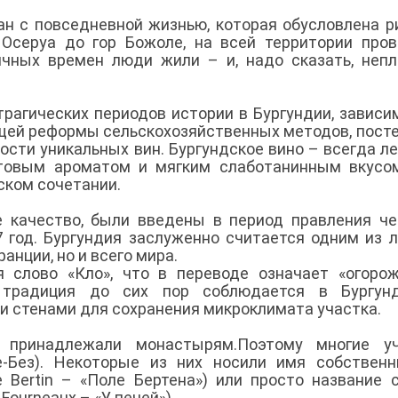
зан с повседневной жизнью, которая обусловлена 
 Осеруа до гор Божоле, на всей территории пров
чных времен люди жили – и, надо сказать, непл
трагических периодов истории в Бургундии, зависи
щей реформы сельскохозяйственных методов, пост
сти уникальных вин. Бургундское вино – всегда ле
ктовым ароматом и мягким слаботанинным вкусо
ском сочетании.
е качество, были введены в период правления ч
77 год. Бургундия заслуженно считается одним из 
анции, но и всего мира.
я слово «Кло», что в переводе означает «огоро
я традиция до сих пор соблюдается в Бургун
 стенами для сохранения микроклимата участка.
и принадлежали монастырям.Поэтому многие уч
е-Без). Некоторые из них носили имя собственн
Bertin – «Поле Бертена») или просто название 
Fourneaux – «У печей»).