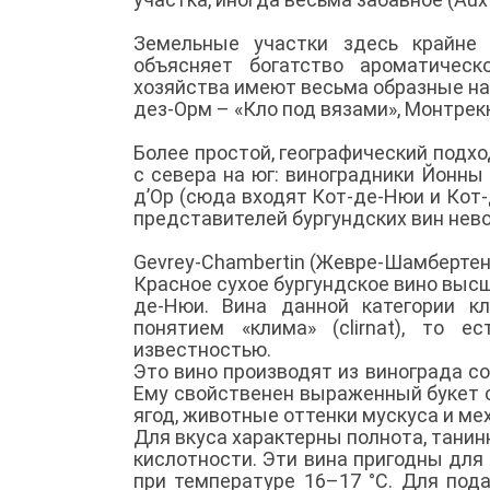
Земельные участки здесь крайне 
объясняет богатство ароматическ
хозяйства имеют весьма образные наз
дез-Орм – «Кло под вязами», Монтрекю
Более простой, географический подх
с севера на юг: виноградники Йонны
д’Ор (сюда входят Кот-де-Нюи и Кот
представителей бургундских вин нев
Gevrey-Chambertin (Жевре-Шамбертен
Красное сухое бургундское вино высш
де-Нюи. Вина данной категории к
понятием «клима» (clirnat), то 
известностью.
Это вино производят из винограда со
Ему свойственен выраженный букет 
ягод, животные оттенки мускуса и ме
Для вкуса характерны полнота, тани
кислотности. Эти вина пригодны для
при температуре 16–17 °С. Для под