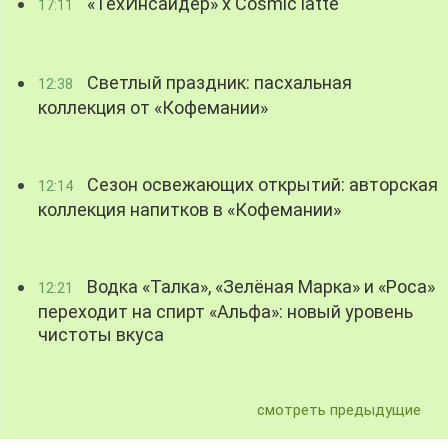
«ТехИнсайдер» х Cosmic latte
17:11
Светлый праздник: пасхальная
12:38
коллекция от «Кофемании»
Сезон освежающих открытий: авторская
12:14
коллекция напитков в «Кофемании»
Водка «Талка», «Зелёная Марка» и «Роса»
12:21
переходит на спирт «Альфа»: новый уровень
чистоты вкуса
смотреть предыдущие