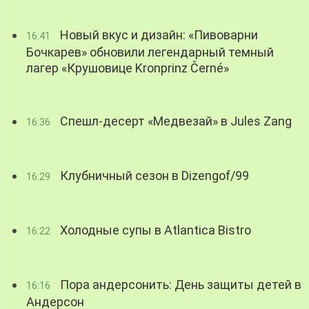
Новый вкус и дизайн: «Пивоварни
16:41
Бочкарев» обновили легендарный темный
лагер «Крушовице Kronprinz Černé»
Спешл-десерт «Медвезай» в Jules Zang
16:36
Клубничный сезон в Dizengof/99
16:29
Холодные супы в Atlantica Bistro
16:22
Пора андерсонить: День защиты детей в
16:16
Андерсон