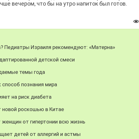
чше вечером, что бы на утро напиток был готов.
ка? Педиатры Израиля рекомендуют: «Матерна»
адаптированной детской смеси
даемые темы года
 способ познания мира
ияет на риск диабета
т новой роскошью в Китае
т женщин от гипертонии всю жизнь
щает детей от аллергий и астмы