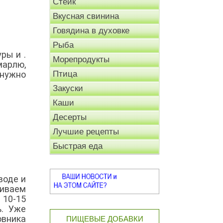
Стейк
Вкусная свинина
Говядина в духовке
Рыба
ры и .
Морепродукты
марлю,
 нужно
Птица
Закуски
Каши
Десерты
Лучшие рецепты
Быстрая еда
воде и
иваем
 10-15
ь. Уже
вника
ПИЩЕВЫЕ ДОБАВКИ