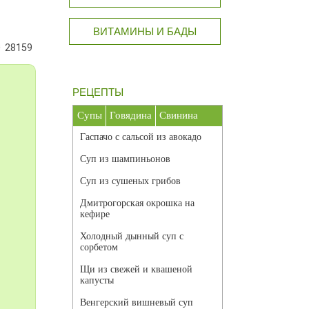
ВИТАМИНЫ И БАДЫ
28159
РЕЦЕПТЫ
Супы
Говядина
Свинина
Гаспачо с сальсой из авокадо
Суп из шампиньонов
Суп из сушеных грибов
Дмитрогорская окрошка на
кефире
Холодный дынный суп с
сорбетом
Щи из свежей и квашеной
капусты
Венгерский вишневый суп