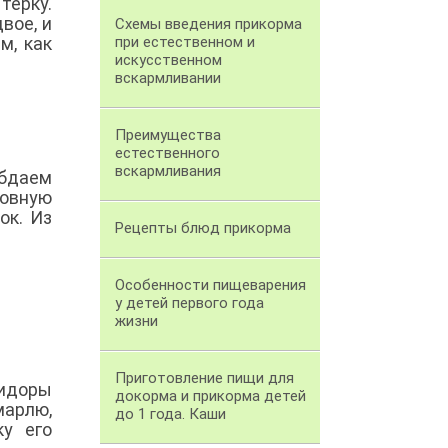
терку.
вое, и
Схемы введения прикорма
м, как
при естественном и
искусственном
вскармливании
Преимущества
естественного
вскармливания
обдаем
ковную
ок. Из
Рецепты блюд прикорма
Особенности пищеварения
у детей первого года
жизни
Приготовление пищи для
мидоры
докорма и прикорма детей
арлю,
до 1 года. Каши
у его