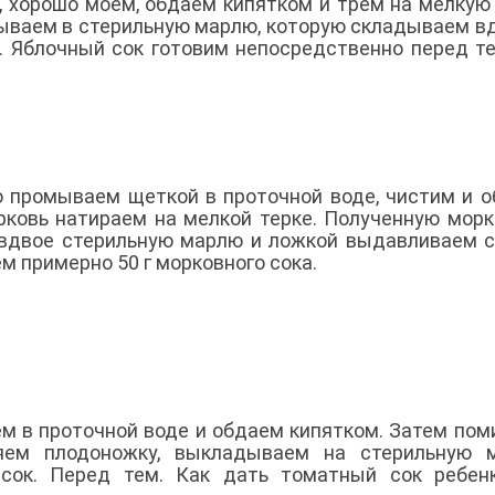
, хорошо моем, обдаем кипятком и трем на мелкую 
ываем в стерильную марлю, которую складываем вд
 Яблочный сок готовим непосредственно перед те
 промываем щеткой в проточной воде, чистим и 
рковь натираем на мелкой терке. Полученную мор
вдвое стерильную марлю и ложкой выдавливаем с
м примерно 50 г морковного сока.
 в проточной воде и обдаем кипятком. Затем по
яем плодоножку, выкладываем на стерильную м
сок. Перед тем. Как дать томатный сок ребенк