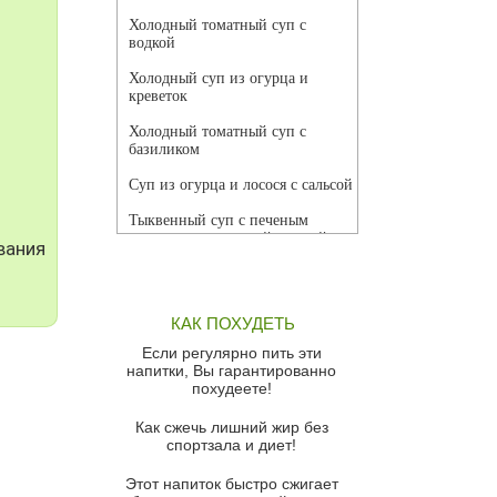
Холодный томатный суп с
водкой
Холодный суп из огурца и
креветок
Холодный томатный суп с
базиликом
Суп из огурца и лосося с сальсой
Тыквенный суп с печеным
чесноком и томатной сальсой
вания
Грибной суп
Томатный суп с кремом из
КАК ПОХУДЕТЬ
красного перца
Если регулярно пить эти
Парижский луковый суп
напитки, Вы гарантированно
похудеете!
Суп из спаржи и горошка с
сыром пармезан
Как сжечь лишний жир без
спортзала и диет!
Суп-крем из цветной капусты
Этот напиток быстро сжигает
Французский луковый суп