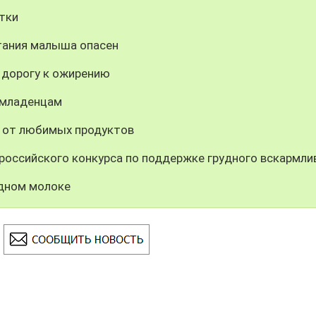
тки
итания малыша опасен
дорогу к ожирению
 младенцам
з от любимых продуктов
российского конкурса по поддержке грудного вскармли
удном молоке