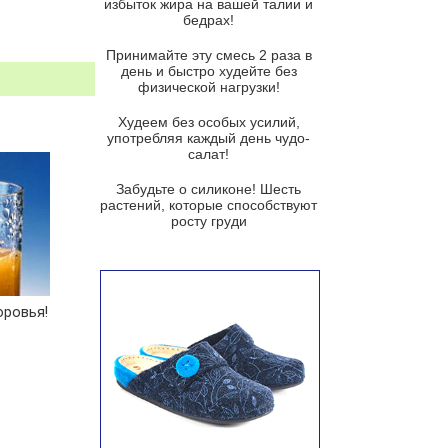
избыток жира на вашей талии и
бедрах!
Суп из баклажанов с моцареллой
и гремолатой
Принимайте эту смесь 2 раза в
Грибной крем-суп с кростини с
день и быстро худейте без
козьим сыром
физической нагрузки!
Суп мисо с зеленым луком и
Худеем без особых усилий,
тофу
употребляя каждый день чудо-
салат!
Суп из помидоров черри с песто
из рукколы
Забудьте о силиконе! Шесть
растений, которые способствуют
Португальский чесночный суп с
росту груди
яйцом
Авголемоно
Том ям с тофу
оровья!
Ирландский картофельный суп
Суп из пастернака
Пряный морковный суп во время
зимних холодов
Тосканский фасолевый суп