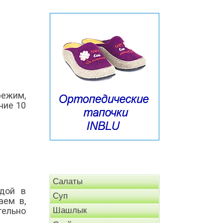
режим,
ние 10
Салаты
дой в
Суп
аем в,
тельно
Шашлык