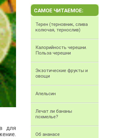
САМОЕ ЧИТАЕМОЕ:
Терен (терновник, слива
колючая, тернослив)
Калорийность черешни.
Польза черешни
Экзотические фрукты и
овощи
Апельсин
Лечат ли бананы
похмелье?
в для
жение.
Об ананасе