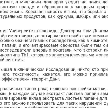
стает, а миллионы долларов уходят на поиск ле
приятную правду и обращаются к мощным прир
вою жизнь. Хорошая новость в том, что борьба с
туральных продуктов, как куркума, имбирь или эк
и из Университета Флориды Доктором Нам Дангом
пайа имеет сильные антираковые свойства и помога
ухолью без негативных последствий, как в химиоте
 папайи, и его антираковые свойства были тем си
 исследователи впервые показали, что экстракт л
кинов типа Th1, которые являются ключевыми моле
ной системы.
слышал в клиническом исследовании, никто, кто пр
л его токсичность, кажется, его можно приним
 эффективен» - говорит Данг.
различных типов рака, включая рак шейки матки, 
езы. В каждом случае экстракт листьев папайи за
нализировали вклад экстракта листьев папайи для
то его можно использовать для таких нарушений ф
утоиммунные заболевания, и многие виды рака.