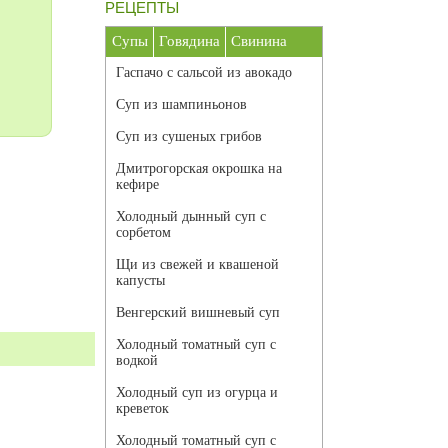
РЕЦЕПТЫ
Супы
Говядина
Свинина
Гаспачо с сальсой из авокадо
Суп из шампиньонов
Суп из сушеных грибов
Дмитрогорская окрошка на
кефире
Холодный дынный суп с
сорбетом
Щи из свежей и квашеной
капусты
Венгерский вишневый суп
Холодный томатный суп с
водкой
Холодный суп из огурца и
креветок
Холодный томатный суп с