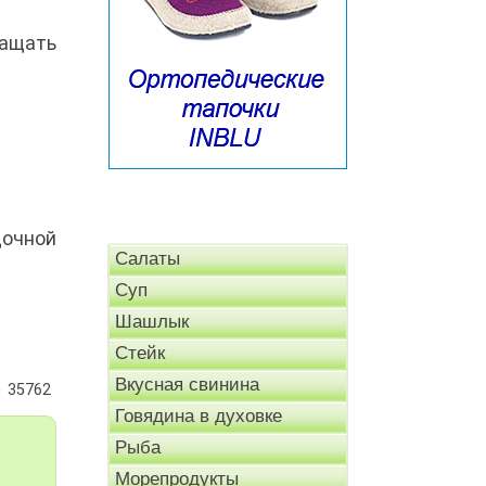
ращать
дочной
Салаты
Суп
Шашлык
Стейк
Вкусная свинина
35762
Говядина в духовке
Рыба
Морепродукты