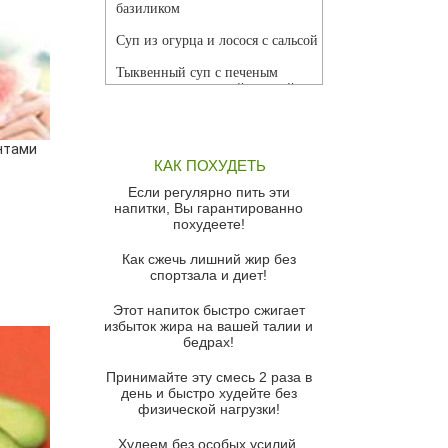
базиликом
Суп из огурца и лосося с сальсой
Тыквенный суп с печеным
чесноком и томатной сальсой
Грибной суп
нтами
Томатный суп с кремом из
КАК ПОХУДЕТЬ
красного перца
Если регулярно пить эти
Парижский луковый суп
напитки, Вы гарантированно
похудеете!
Суп из спаржи и горошка с
сыром пармезан
Как сжечь лишний жир без
спортзала и диет!
Суп-крем из цветной капусты
Этот напиток быстро сжигает
Французский луковый суп
избыток жира на вашей талии и
бедрах!
Суп из баклажанов с моцареллой
и гремолатой
Принимайте эту смесь 2 раза в
Грибной крем-суп с кростини с
день и быстро худейте без
козьим сыром
физической нагрузки!
Суп мисо с зеленым луком и
Худеем без особых усилий,