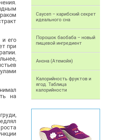
чения.
одным
Саусеп – карибский секрет
 раком
идеального сна
стракт
Порошок баобаба – новый
 и его
пищевой ингредиент
ет при
рапии.
льнее,
Анона (Атемойя)
истьев
кулами
Калорийность фруктов и
ягод. Таблица
инимал
калорийности
ать на
груди,
медлял
 роста
ункции