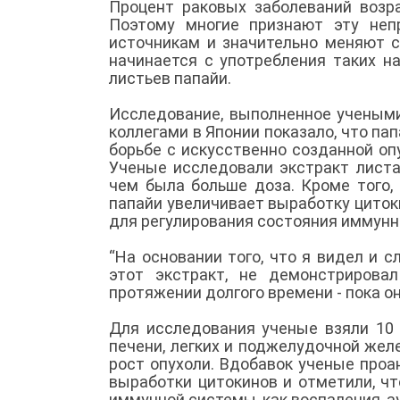
Процент раковых заболеваний возра
Поэтому многие признают эту не
источникам и значительно меняют с
начинается с употребления таких на
листьев папайи.
Исследование, выполненное ученым
коллегами в Японии показало, что па
борьбе с искусственно созданной оп
Ученые исследовали экстракт листа
чем была больше доза. Кроме того,
папайи увеличивает выработку цито
для регулирования состояния иммун
“На основании того, что я видел и 
этот экстракт, не демонстрирова
протяжении долгого времени - пока он
Для исследования ученые взяли 10 
печени, легких и поджелудочной жел
рост опухоли. Вдобавок ученые проа
выработки цитокинов и отметили, ч
иммунной системы, как воспаления, а