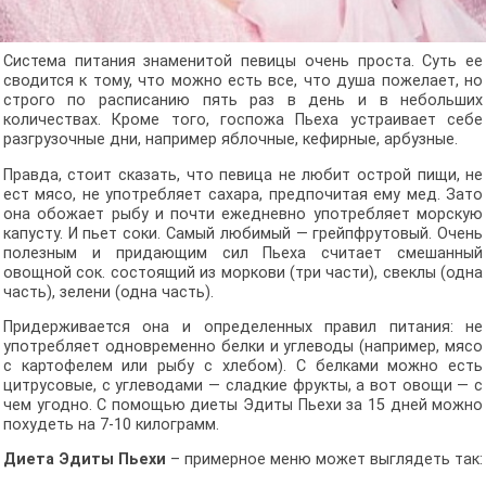
Система питания знаменитой певицы очень проста. Суть ее
сводится к тому, что можно есть все, что душа пожелает, но
строго по расписанию пять раз в день и в небольших
количествах. Кроме того, госпожа Пьеха устраивает себе
разгрузочные дни, например яблочные, кефирные, арбузные.
Правда, стоит сказать, что певица не любит острой пищи, не
ест мясо, не употребляет сахара, предпочитая ему мед. Зато
она обожает рыбу и почти ежедневно употребляет морскую
капусту. И пьет соки. Самый любимый — грейпфрутовый. Очень
полезным и придающим сил Пьеха считает смешанный
овощной сок. состоящий из моркови (три части), свеклы (одна
часть), зелени (одна часть).
Придерживается она и определенных правил питания: не
употребляет одновременно белки и углеводы (например, мясо
с картофелем или рыбу с хлебом). С белками можно есть
цитрусовые, с углеводами — сладкие фрукты, а вот овощи — с
чем угодно. С помощью диеты Эдиты Пьехи за 15 дней можно
похудеть на 7-10 килограмм.
Диета Эдиты Пьехи
– примерное меню может выглядеть так: