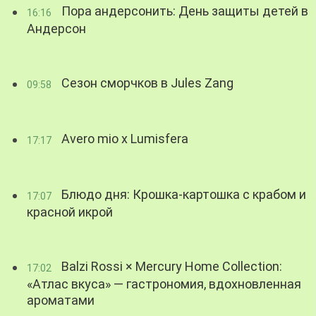
Пора андерсонить: День защиты детей в
16:16
Андерсон
Сезон сморчков в Jules Zang
09:58
Avero mio x Lumisfera
17:17
Блюдо дня: Крошка-картошка с крабом и
17:07
красной икрой
Balzi Rossi × Mercury Home Collection:
17:02
«Атлас вкуса» — гастрономия, вдохновленная
ароматами