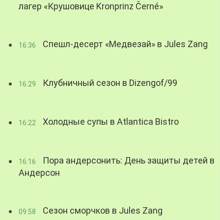
лагер «Крушовице Kronprinz Černé»
Спешл-десерт «Медвезай» в Jules Zang
16:36
Клубничный сезон в Dizengof/99
16:29
Холодные супы в Atlantica Bistro
16:22
Пора андерсонить: День защиты детей в
16:16
Андерсон
Сезон сморчков в Jules Zang
09:58