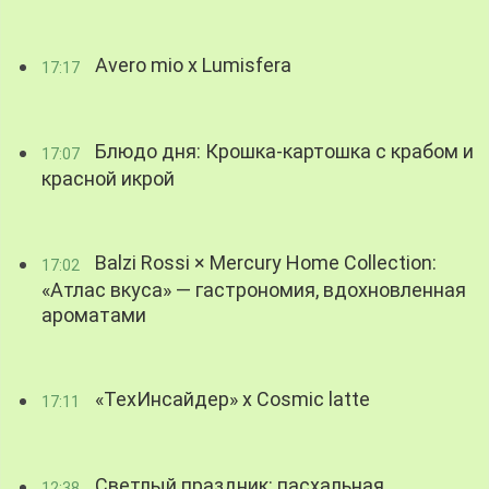
Avero mio x Lumisfera
17:17
Блюдо дня: Крошка-картошка с крабом и
17:07
красной икрой
Balzi Rossi × Mercury Home Collection:
17:02
«Атлас вкуса» — гастрономия, вдохновленная
ароматами
«ТехИнсайдер» х Cosmic latte
17:11
Светлый праздник: пасхальная
12:38