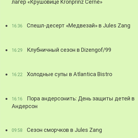
лагер «Крушовице Kronprinz Černé»
Спешл-десерт «Медвезай» в Jules Zang
16:36
Клубничный сезон в Dizengof/99
16:29
Холодные супы в Atlantica Bistro
16:22
Пора андерсонить: День защиты детей в
16:16
Андерсон
Сезон сморчков в Jules Zang
09:58