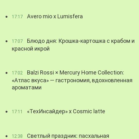
Avero mio x Lumisfera
17:17
Блюдо дня: Крошка-картошка с крабом и
17:07
красной икрой
Balzi Rossi × Mercury Home Collection:
17:02
«Атлас вкуса» — гастрономия, вдохновленная
ароматами
«ТехИнсайдер» х Cosmic latte
17:11
Светлый праздник: пасхальная
12:38