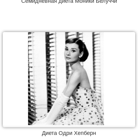
Семидневная диета Моники Белуччи
Диета Одри Хепберн