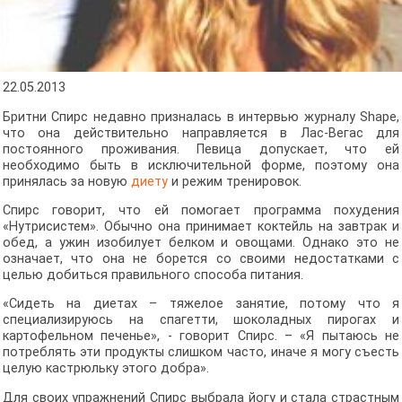
22.05.2013
Бритни Спирс недавно призналась в интервью журналу Shape,
что она действительно направляется в Лас-Вегас для
постоянного проживания. Певица допускает, что ей
необходимо быть в исключительной форме, поэтому она
принялась за новую
диету
и режим тренировок.
Спирс говорит, что ей помогает программа похудения
«Нутрисистем». Обычно она принимает коктейль на завтрак и
обед, а ужин изобилует белком и овощами. Однако это не
означает, что она не борется со своими недостатками с
целью добиться правильного способа питания.
«Сидеть на диетах – тяжелое занятие, потому что я
специализируюсь на спагетти, шоколадных пирогах и
картофельном печенье», - говорит Спирс. – «Я пытаюсь не
потреблять эти продукты слишком часто, иначе я могу съесть
целую кастрюльку этого добра».
Для своих упражнений Спирс выбрала йогу и стала страстным