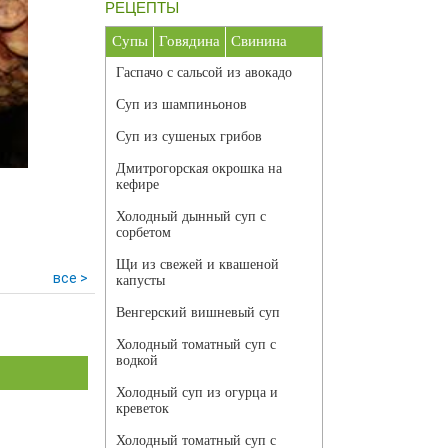
РЕЦЕПТЫ
Супы
Говядина
Свинина
Гаспачо с сальсой из авокадо
Суп из шампиньонов
Суп из сушеных грибов
Дмитрогорская окрошка на
кефире
Холодный дынный суп с
сорбетом
Щи из свежей и квашеной
все >
капусты
Венгерский вишневый суп
Холодный томатный суп с
водкой
Холодный суп из огурца и
креветок
Холодный томатный суп с