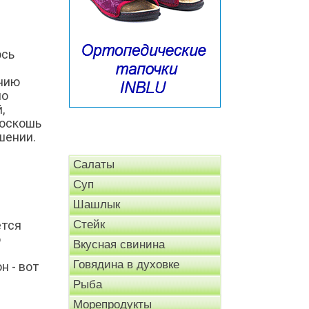
ось
янию
но
,
роскошь
шении.
Салаты
Суп
Шашлык
ется
Стейк
о
Вкусная свинина
Говядина в духовке
н - вот
Рыба
Морепродукты