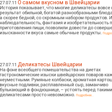
О самом вкусном в Швейцарии
27.07.11
История показывает, что многие деликатесы вовсе 
результат обильной, богатой разнообразными блюда
а скорее бедной, со скромным набором продуктов. И
наблюдательность, фантазия и изобретательность п
приготовления пищи, позволили довести до соверш
изысканности вкуса самые обычные продукты.
Подроб
Деликатесы Швейцарии
27.07.11
На фоне всеобщего помешательства на диетах
гастрономические изыски швейцарских поваров ка
неуместными. Румяные колбаски, ароматная картош
вкусные подливки, расплавленный сыр, заманчиво
булькающий в фондюшнице, – устоять перед таким
деликатесами просто невозможно.
Подробнее...