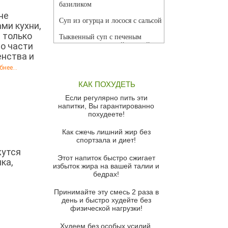
базиликом
не
Суп из огурца и лосося с сальсой
ми кухни,
 только
Тыквенный суп с печеным
о части
чесноком и томатной сальсой
енства и
Грибной суп
нее...
Томатный суп с кремом из
КАК ПОХУДЕТЬ
красного перца
Если регулярно пить эти
Парижский луковый суп
напитки, Вы гарантированно
похудеете!
Суп из спаржи и горошка с
сыром пармезан
Как сжечь лишний жир без
спортзала и диет!
Суп-крем из цветной капусты
жутся
Этот напиток быстро сжигает
Французский луковый суп
ка,
избыток жира на вашей талии и
бедрах!
Суп из баклажанов с моцареллой
и
и гремолатой
Принимайте эту смесь 2 раза в
Грибной крем-суп с кростини с
день и быстро худейте без
козьим сыром
физической нагрузки!
Суп мисо с зеленым луком и
Худеем без особых усилий,