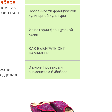
йабесе
елом так
Особенности французской
сорваться
кулинарной культуры
Из истории французской
кухни
КАК ВЫБИРАТЬ СЫР
КАМАМБЕР
О кухне Прованса и
кухне
знаменитом буйабесе
ю, делал