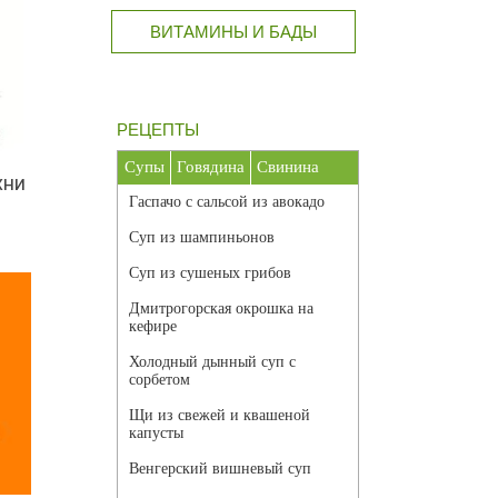
ВИТАМИНЫ И БАДЫ
РЕЦЕПТЫ
Супы
Говядина
Свинина
хни
Гаспачо с сальсой из авокадо
Суп из шампиньонов
Суп из сушеных грибов
Дмитрогорская окрошка на
кефире
Холодный дынный суп с
сорбетом
Щи из свежей и квашеной
капусты
Венгерский вишневый суп