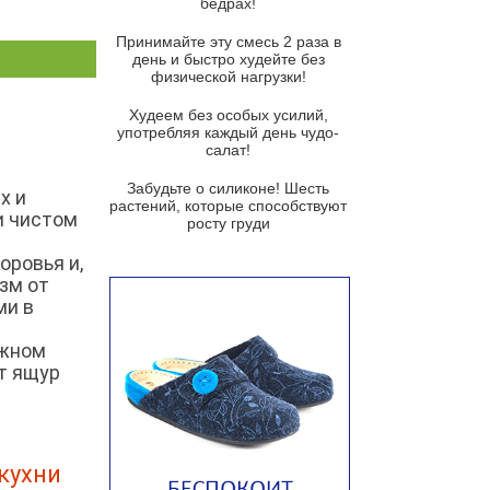
бедрах!
Суп из баклажанов с моцареллой
и гремолатой
Принимайте эту смесь 2 раза в
Грибной крем-суп с кростини с
день и быстро худейте без
козьим сыром
физической нагрузки!
Суп мисо с зеленым луком и
Худеем без особых усилий,
тофу
употребляя каждый день чудо-
салат!
Суп из помидоров черри с песто
из рукколы
Забудьте о силиконе! Шесть
х и
растений, которые способствуют
и чистом
Португальский чесночный суп с
росту груди
яйцом
оровья и,
Авголемоно
зм от
ми в
Том ям с тофу
Ирландский картофельный суп
ожном
ит ящур
Суп из пастернака
Пряный морковный суп во время
зимних холодов
Тосканский фасолевый суп
кухни