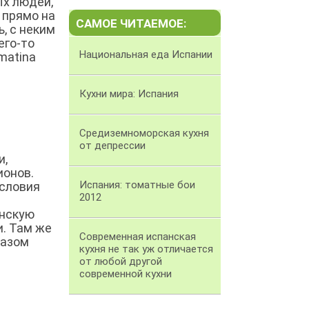
ых людей,
 прямо на
САМОЕ ЧИТАЕМОЕ:
, с неким
его-то
Национальная еда Испании
omatina
Кухни мира: Испания
Средиземноморская кухня
от депрессии
и,
ионов.
Испания: томатные бои
словия
2012
анскую
и. Там же
Современная испанская
разом
кухня не так уж отличается
от любой другой
современной кухни