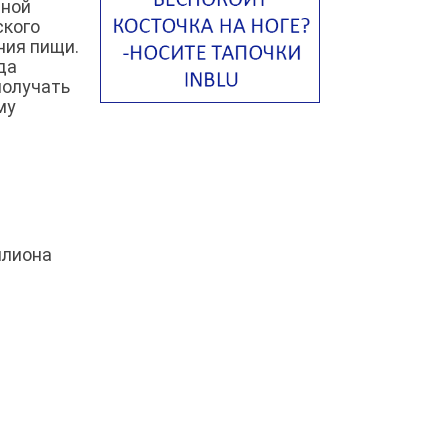
зной
Американский суп из красной
фасоли с сальсой гуакамоле
ского
ния пищи.
Острый чечевичный суп с
да
кремом из петрушки
получать
Суп с лапшой рамен в
му
Токийском стиле
Малайзийская лакса с
креветками
Японский суп-лапша
Утиный бульон с фрикадельками
ллиона
Марокканский куриный суп с
пряным маслом
Куриный суп с сельдереем и
луком-пореем
Куриный суп с кокосом
Куриный суп с кнейдлах
Марокканская харира