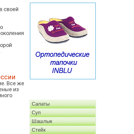
в своей
то
поколения
торой
..
ессии
е. Все же
еные из
много
Салаты
Суп
Шашлык
Стейк