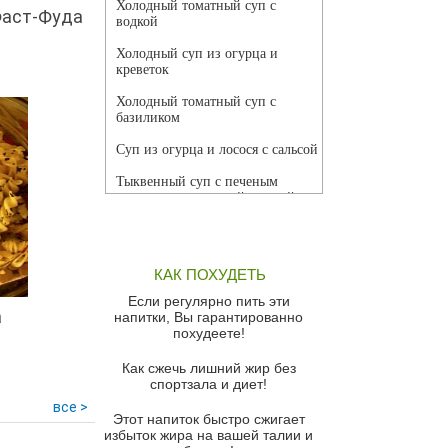
Холодный томатный суп с
Фаст-Фуда
водкой
Холодный суп из огурца и
креветок
Холодный томатный суп с
базиликом
Суп из огурца и лосося с сальсой
Тыквенный суп с печеным
чесноком и томатной сальсой
Грибной суп
Томатный суп с кремом из
КАК ПОХУДЕТЬ
красного перца
Если регулярно пить эти
Парижский луковый суп
а
напитки, Вы гарантированно
похудеете!
Суп из спаржи и горошка с
сыром пармезан
Как сжечь лишний жир без
спортзала и диет!
Суп-крем из цветной капусты
все >
Этот напиток быстро сжигает
Французский луковый суп
избыток жира на вашей талии и