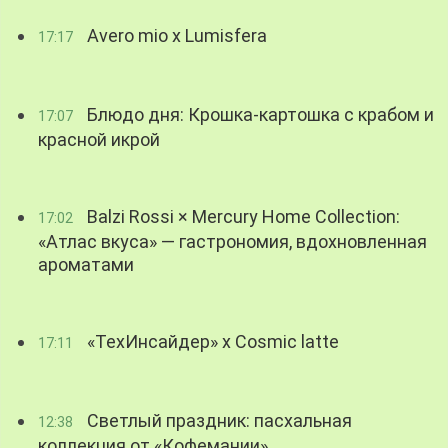
Avero mio x Lumisfera
17:17
Блюдо дня: Крошка-картошка с крабом и
17:07
красной икрой
Balzi Rossi × Mercury Home Collection:
17:02
«Атлас вкуса» — гастрономия, вдохновленная
ароматами
«ТехИнсайдер» х Cosmic latte
17:11
Светлый праздник: пасхальная
12:38
коллекция от «Кофемании»