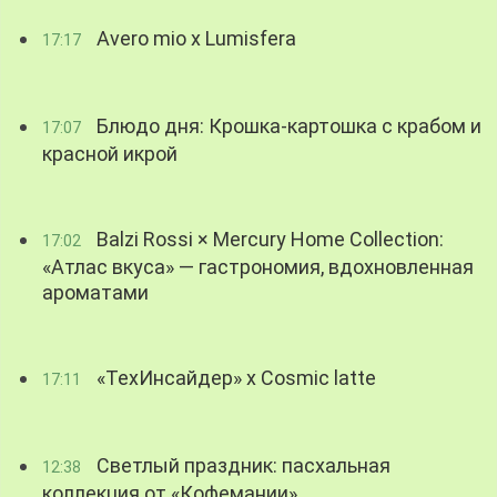
Avero mio x Lumisfera
17:17
Блюдо дня: Крошка-картошка с крабом и
17:07
красной икрой
Balzi Rossi × Mercury Home Collection:
17:02
«Атлас вкуса» — гастрономия, вдохновленная
ароматами
«ТехИнсайдер» х Cosmic latte
17:11
Светлый праздник: пасхальная
12:38
коллекция от «Кофемании»