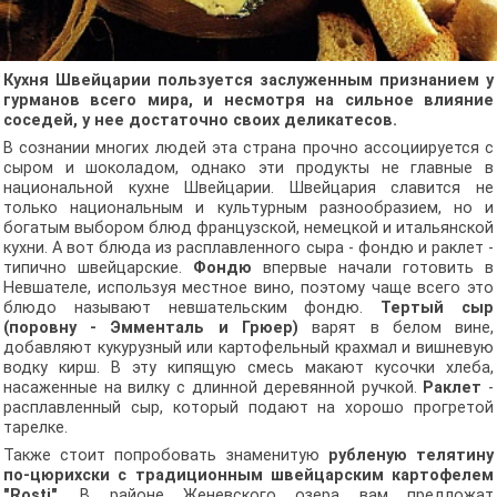
Кухня Швейцарии пользуется заслуженным признанием у
гурманов всего мира, и несмотря на сильное влияние
соседей, у нее достаточно своих деликатесов.
В сознании многих людей эта страна прочно ассоциируется с
сыром и шоколадом, однако эти продукты не главные в
национальной кухне Швейцарии. Швейцария славится не
только национальным и культурным разнообразием, но и
богатым выбором блюд французской, немецкой и итальянской
кухни. А вот блюда из расплавленного сыра - фондю и раклет -
типично швейцарские.
Фондю
впервые начали готовить в
Невшателе, используя местное вино, поэтому чаще всего это
блюдо называют невшательским фондю.
Тертый сыр
(поровну - Эмменталь и Грюер)
варят в белом вине,
добавляют кукурузный или картофельный крахмал и вишневую
водку кирш. В эту кипящую смесь макают кусочки хлеба,
насаженные на вилку с длинной деревянной ручкой.
Раклет
-
расплавленный сыр, который подают на хорошо прогретой
тарелке.
Также стоит попробовать знаменитую
рубленую телятину
по-цюрихски с традиционным швейцарским картофелем
"Rosti"
. В районе Женевского озера вам предложат