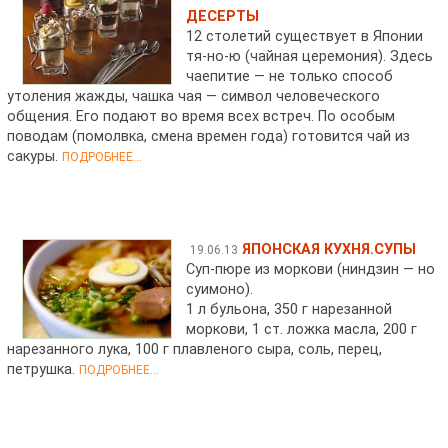
ДЕСЕРТЫ
12 столетий существует в Японии
тя-но-ю (чайная церемония). Здесь
чаепитие — не только способ
утоления жажды, чашка чая — символ человеческого
общения. Его подают во время всех встреч. По особым
поводам (помолвка, смена времен года) готовится чай из
сакуры.
ПОДРОБНЕЕ...
ЯПОНСКАЯ КУХНЯ.СУПЫ
19.06.13
Суп-пюре из моркови (ниндзин — но
суимоно).
1 л бульона, 350 г нарезанной
моркови, 1 ст. ложка масла, 200 г
нарезанного лука, 100 г плавленого сыра, соль, перец,
петрушка.
ПОДРОБНЕЕ...