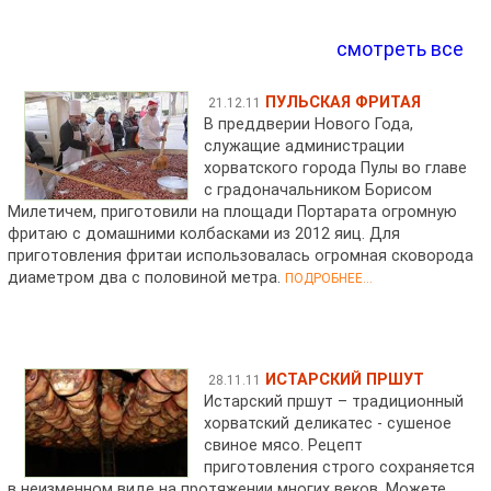
смотреть все
ПУЛЬСКАЯ ФРИТАЯ
21.12.11
В преддверии Нового Года,
служащие администрации
хорватского города Пулы во главе
с градоначальником Борисом
Милетичем, приготовили на площади Портарата огромную
фритаю с домашними колбасками из 2012 яиц. Для
приготовления фритаи использовалась огромная сковорода
диаметром два с половиной метра.
ПОДРОБНЕЕ...
ИСТАРСКИЙ ПРШУТ
28.11.11
Истарский пршут – традиционный
хорватский деликатес - сушеное
свиное мясо. Рецепт
приготовления строго сохраняется
в неизменном виде на протяжении многих веков. Можете