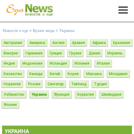
Меню
Новости о еде
>
Кухни мира
>
Украина
Австралия
Америка
Англия
Аравия
Африка
Бразилия
Венгрия
Германия
Греция
Грузия
Дания
Израиль
Индия
Индонезия
Исландия
Испания
Италия
Казахстан
Канада
Китай
Корея
Мексика
Молдавия
Норвегия
Россия
Сингапур
Тайланд
Турция
Узбекистан
Украина
Франция
Хорватия
Швейцария
Япония
УКРАИНА