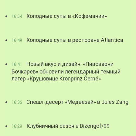
Холодные супы в «Кофемании»
16:54
Холодные супы в ресторане Atlantica
16:49
Новый вкус и дизайн: «Пивоварни
16:41
Бочкарев» обновили легендарный темный
лагер «Крушовице Kronprinz Černé»
Спешл-десерт «Медвезай» в Jules Zang
16:36
Клубничный сезон в Dizengof/99
16:29