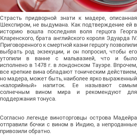
Страсть придворной знати к мадере, описанная
Шекспиром, не выдумана. Как подтверждение ей в
историю вошла последняя воля герцога Георга
Кларенского, брата английского короля Эдуарда IV.
Приговоренного к смертной казни герцогу позволили
выбрать род экзекуции, и он попросил, чтобы его
утопили в ванне с мальвазией, что и было
исполнено в 1478 г. в лондонском Тауэре. Впрочем,
все крепкие вина обладают тоническим действием,
но мадера, может быть, наиболее ярко выраженный
«калорийный» напиток. Ее называют самым
солнечным вином мира и рекомендуют для
поддержания тонуса.
Согласно легенде виноторговцы острова Мадейра
отправили бочки с вином в Индию, а непроданные
привозили обратно.