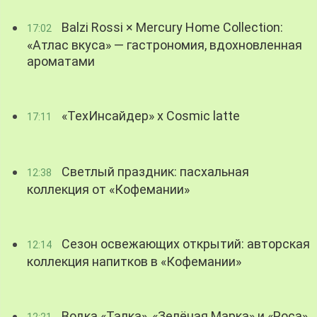
Balzi Rossi × Mercury Home Collection:
17:02
«Атлас вкуса» — гастрономия, вдохновленная
ароматами
«ТехИнсайдер» х Cosmic latte
17:11
Светлый праздник: пасхальная
12:38
коллекция от «Кофемании»
Сезон освежающих открытий: авторская
12:14
коллекция напитков в «Кофемании»
Водка «Талка», «Зелёная Марка» и «Роса»
12:21