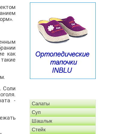
фектом
ванием
орм».
енным
брании
ие как
 такие
м.
. Соли
оголя.
ата -
Салаты
Суп
ежать
Шашлык
Стейк