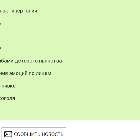
нак гипертонии
ь
я
бами детского пьянства
ния эмоций по лицам
ыпивке
коголя