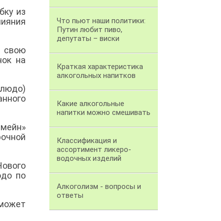
бку из
ияния
Что пьют наши политики:
Путин любит пиво,
депутаты – виски
л свою
нок на
Краткая характеристика
алкогольных напитков
блюдо)
анного
Какие алкогольные
напитки можно смешивать
мейн»
рочной
Классификация и
ассортимент ликеро-
водочных изделий
Нового
юдо по
Алкоголизм - вопросы и
ответы
может