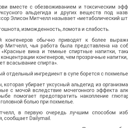
рови вместе с обезвоживанием и токсическим эф
уксусного альдегида и других веществ под наз
ссор Элисон Митчелл называет «метаболический шт
 тошнота, изможденность, ломота и слабость.
ей конгенеров обычно приводят к более выраж
р Митчелл, чья работа была представлена на со
 «Красные вина и темные спиртные напитки, так
 концентрации конгенеров, чем прозрачные напитки,
ет всасывание спирта».
ый отдельный ингредиент в супе борется с похмелье
, которая убирает уксусный альдегид из организма
ные с мочой вследствие мочегонного эффекта алк
ыбе помогает предотвратить накопление глютар
 головной болью при похмелье.
тчелл, в первую очередь лучшим способом изб
, сообщает Dailymail.