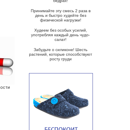
бедрах!
Суп из баклажанов с моцареллой
и гремолатой
Принимайте эту смесь 2 раза в
Грибной крем-суп с кростини с
день и быстро худейте без
козьим сыром
физической нагрузки!
Суп мисо с зеленым луком и
Худеем без особых усилий,
тофу
употребляя каждый день чудо-
салат!
Суп из помидоров черри с песто
из рукколы
Забудьте о силиконе! Шесть
растений, которые способствуют
Португальский чесночный суп с
росту груди
яйцом
Авголемоно
Том ям с тофу
вости
Ирландский картофельный суп
Суп из пастернака
Пряный морковный суп во время
зимних холодов
Тосканский фасолевый суп