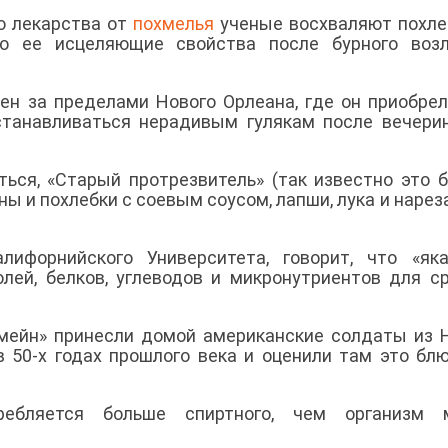
о лекарства от
похмелья
ученые восхваляют похле
то ее исцеляющие свойства после бурного возл
тен за пределами Нового Орлеана, где он приобре
сстанавливаться нерадивым гулякам после вечери
ться, «Старый протрезвитель» (так известно это 
ны и похлебки с соевым соусом, лапши, лука и нарез
ифорнийского Университета, говорит, что «яка
ей, белков, углеводов и микронутриентов для с
амейн» принесли домой американские солдаты из 
в 50-х годах прошлого века и оценили там это бл
ребляется больше спиртного, чем организм 