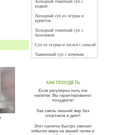
Холодный томатный суп с
водкой
Холодный суп из огурца и
креветок
Холодный томатный суп с
базиликом
Суп из огурца и лосося с сальсой
Тыквенный суп с печеным
чесноком и томатной сальсой
Грибной суп
Томатный суп с кремом из
КАК ПОХУДЕТЬ
красного перца
Если регулярно пить эти
Парижский луковый суп
напитки, Вы гарантированно
похудеете!
Суп из спаржи и горошка с
сыром пармезан
Как сжечь лишний жир без
спортзала и диет!
Суп-крем из цветной капусты
е
Этот напиток быстро сжигает
Французский луковый суп
избыток жира на вашей талии и