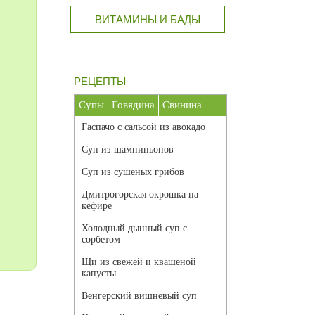
ВИТАМИНЫ И БАДЫ
РЕЦЕПТЫ
Супы
Говядина
Свинина
Гаспачо с сальсой из авокадо
Суп из шампиньонов
Суп из сушеных грибов
Дмитрогорская окрошка на
кефире
Холодный дынный суп с
сорбетом
Щи из свежей и квашеной
капусты
Венгерский вишневый суп