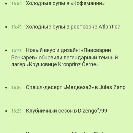
Холодные супы в «Кофемании»
16:54
Холодные супы в ресторане Atlantica
16:49
Новый вкус и дизайн: «Пивоварни
16:41
Бочкарев» обновили легендарный темный
лагер «Крушовице Kronprinz Černé»
Спешл-десерт «Медвезай» в Jules Zang
16:36
Клубничный сезон в Dizengof/99
16:29