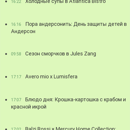
Холодные супы в Atlantica Bistro
16:22
Пора андерсонить: День защиты детей в
16:16
Андерсон
Сезон сморчков в Jules Zang
09:58
Avero mio x Lumisfera
17:17
Блюдо дня: Крошка-картошка с крабом и
17:07
красной икрой
Balzi Rossi × Mercury Home Collection:
17:02