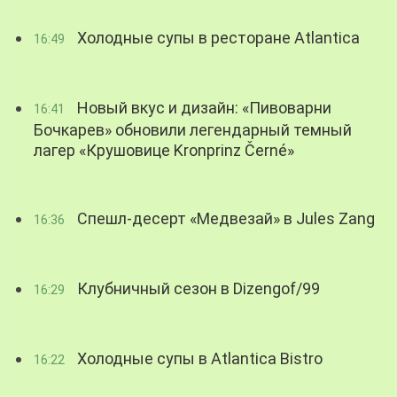
Холодные супы в ресторане Atlantica
16:49
Новый вкус и дизайн: «Пивоварни
16:41
Бочкарев» обновили легендарный темный
лагер «Крушовице Kronprinz Černé»
Спешл-десерт «Медвезай» в Jules Zang
16:36
Клубничный сезон в Dizengof/99
16:29
Холодные супы в Atlantica Bistro
16:22