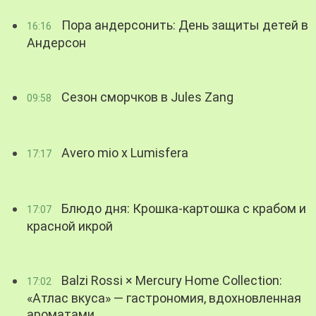
Пора андерсонить: День защиты детей в
16:16
Андерсон
Сезон сморчков в Jules Zang
09:58
Avero mio x Lumisfera
17:17
Блюдо дня: Крошка-картошка с крабом и
17:07
красной икрой
Balzi Rossi × Mercury Home Collection:
17:02
«Атлас вкуса» — гастрономия, вдохновленная
ароматами