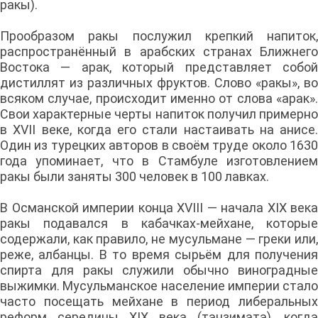
ракы).
Прообразом ракы послужил крепкий напиток,
распространённый в арабских странах Ближнего
Востока — арак, который представляет собой
дистиллят из различных фруктов. Слово «ракы», во
всяком случае, происходит именно от слова «арак».
Свои характерные черты напиток получил примерно
в XVII веке, когда его стали настаивать на анисе.
Один из турецких авторов в своём труде около 1630
года упоминает, что в Стамбуле изготовлением
ракы были заняты 300 человек в 100 лавках.
В Османской империи конца XVIII — начала XIX века
ракы подавался в кабачках-мейхане, которые
содержали, как правило, не мусульмане — греки или,
реже, албанцы. В то время сырьём для получения
спирта для ракы служили обычно виноградные
выжимки. Мусульманское население империи стало
часто посещать мейхане в период либеральных
реформ середины XIX века (танзимата), когда