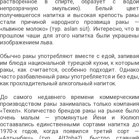
растворённое в спирте, образует с водой
непрозрачную эмульсию). Белый цвет
получившегося напитка и высокая крепость ракы
стали причиной народного прозвища ракы —
«львиное молоко» (тур. aslan süt). Интересно, что в
прошлом чаши для этого напитка были украшены
изображением льва.
Обычно ракы употребляют вместе с едой, запивая
им блюда национальной турецкой кухни, к которым
ракы, как считается, особенно подходит. Однако
часто разбавленный ракы употребляется и без еды,
как прохладительный алкогольный напиток.
До самого недавнего времени коммерческим
производством ракы занималась только компания
«Текел». Количество брендов ракы на рынке было
очень малым — упомянутые Йени и Кюлюп
остаавались единственными сортами напитка до
1970-х годов, когда появился третий сорт —
«Алтынбаш» (тур. Alt?nba?), быстро ставший