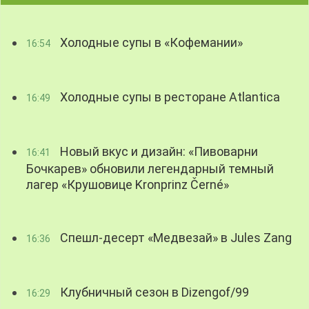
Холодные супы в «Кофемании»
16:54
Холодные супы в ресторане Atlantica
16:49
Новый вкус и дизайн: «Пивоварни
16:41
Бочкарев» обновили легендарный темный
лагер «Крушовице Kronprinz Černé»
Спешл-десерт «Медвезай» в Jules Zang
16:36
Клубничный сезон в Dizengof/99
16:29