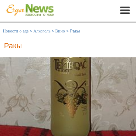
Меню
Новости о еде
>
Алкоголь
>
Вино
>
Ракы
Ракы