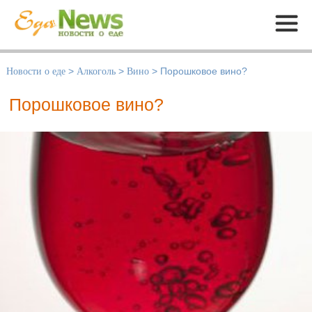
Меню
Новости о еде
>
Алкоголь
>
Вино
>
Порошковое вино?
Порошковое вино?