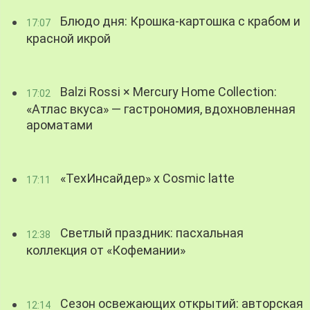
Блюдо дня: Крошка-картошка с крабом и
17:07
красной икрой
Balzi Rossi × Mercury Home Collection:
17:02
«Атлас вкуса» — гастрономия, вдохновленная
ароматами
«ТехИнсайдер» х Cosmic latte
17:11
Светлый праздник: пасхальная
12:38
коллекция от «Кофемании»
Сезон освежающих открытий: авторская
12:14