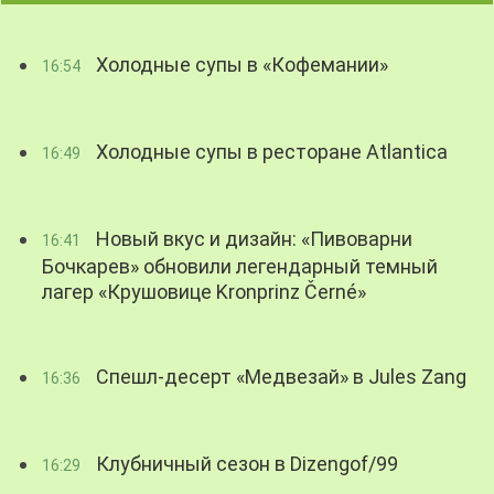
Холодные супы в «Кофемании»
16:54
Холодные супы в ресторане Atlantica
16:49
Новый вкус и дизайн: «Пивоварни
16:41
Бочкарев» обновили легендарный темный
лагер «Крушовице Kronprinz Černé»
Спешл-десерт «Медвезай» в Jules Zang
16:36
Клубничный сезон в Dizengof/99
16:29