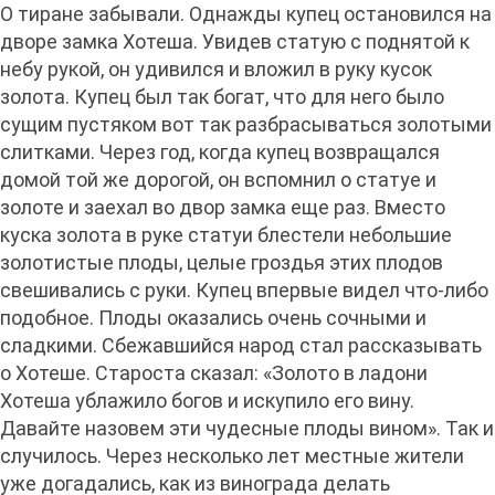
О тиране забывали. Однажды купец остановился на
дворе замка Хотеша. Увидев статую с поднятой к
небу рукой, он удивился и вложил в руку кусок
золота. Купец был так богат, что для него было
сущим пустяком вот так разбрасываться золотыми
слитками. Через год, когда купец возвращался
домой той же дорогой, он вспомнил о статуе и
золоте и заехал во двор замка еще раз. Вместо
куска золота в руке статуи блестели небольшие
золотистые плоды, целые гроздья этих плодов
свешивались с руки. Купец впервые видел что-либо
подобное. Плоды оказались очень сочными и
сладкими. Сбежавшийся народ стал рассказывать
о Хотеше. Староста сказал: «Золото в ладони
Хотеша ублажило богов и искупило его вину.
Давайте назовем эти чудесные плоды вином». Так и
случилось. Через несколько лет местные жители
уже догадались, как из винограда делать