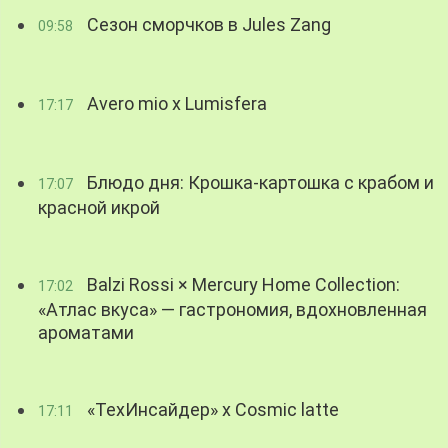
Сезон сморчков в Jules Zang
09:58
Avero mio x Lumisfera
17:17
Блюдо дня: Крошка-картошка с крабом и
17:07
красной икрой
Balzi Rossi × Mercury Home Collection:
17:02
«Атлас вкуса» — гастрономия, вдохновленная
ароматами
«ТехИнсайдер» х Cosmic latte
17:11