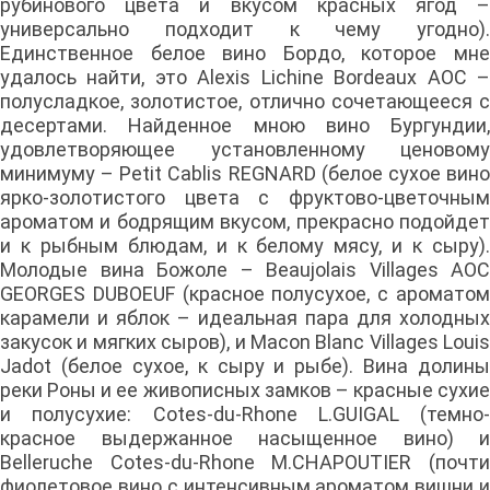
рубинового цвета и вкусом красных ягод –
универсально подходит к чему угодно).
Единственное белое вино Бордо, которое мне
удалось найти, это Alexis Lichine Bordeaux AOC –
полусладкое, золотистое, отлично сочетающееся с
десертами. Найденное мною вино Бургундии,
удовлетворяющее установленному ценовому
минимуму – Petit Cablis REGNARD (белое сухое вино
ярко-золотистого цвета с фруктово-цветочным
ароматом и бодрящим вкусом, прекрасно подойдет
и к рыбным блюдам, и к белому мясу, и к сыру).
Молодые вина Божоле – Beaujolais Villages AOC
GEORGES DUBOEUF (красное полусухое, с ароматом
карамели и яблок – идеальная пара для холодных
закусок и мягких сыров), и Macon Blanc Villages Louis
Jadot (белое сухое, к сыру и рыбе). Вина долины
реки Роны и ее живописных замков – красные сухие
и полусухие: Cotes-du-Rhone L.GUIGAL (темно-
красное выдержанное насыщенное вино) и
Belleruche Cotes-du-Rhone M.CHAPOUTIER (почти
фиолетовое вино с интенсивным ароматом вишни и