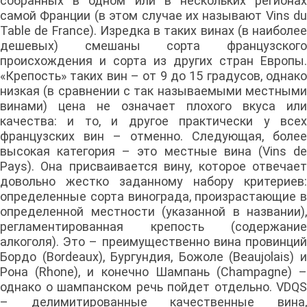
собранных в одном или в нескольких регионах
самой Франции (в этом случае их называют Vins du
Table de France). Изредка в таких винах (в наиболее
дешевых) смешаны сорта французского
происхождения и сорта из других стран Европы.
«Крепость» таких вин – от 9 до 15 градусов, однако
низкая (в сравнении с так называемыми местными
винами) цена не означает плохого вкуса или
качества: и то, и другое практически у всех
французских вин – отменно. Следующая, более
высокая категория – это местные вина (Vins de
Pays). Она присваивается вину, которое отвечает
довольно жестко заданному набору критериев:
определенные сорта винограда, произрастающие в
определенной местности (указанной в названии),
регламентированная крепость (содержание
алкоголя). Это – преимущественно вина провинций
Бордо (Bordeaux), Бургундия, Божоле (Beaujolais) и
Рона (Rhone), и конечно Шампань (Champagne) –
однако о шампанском речь пойдет отдельно. VDQS
– делимитированные качественные вина,