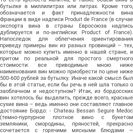
бутылке в миллилитрах или литрах. Кроме того,
обозначается и факт принадлежности вина
Франции в виде надписи Produit de France (в случае
экспорта вина в страны Евросоюза надпись
дублируется и по-английски: Product of France).
Напоследок для облегчения ориентирования
приведу примеры вин из разных провинций – тех,
которые можно купить именно в нашей стране, и
притом по реальной для простого смертного
стоимости: все приводимые мною ниже
наименования вин можно приобрести по цене ниже
500-600 рублей за бутылку. Иначе какой смысл был
бы в этой статье, если бы речь в ней шла только о
заоблачном и недоступном? Итак, из бордосских
вин хотелось бы выделить, прежде всего, красные
сухие вина – ведь именно они составляют главное
достояние Бордо: - Chateau Bessan Segure Medoc
(темно-пурпурное плотное вино с букетом
земляники, смородины, пряностей, прекрасно
сочетается с горячими мясными блюдами –