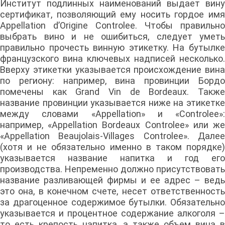
Институт подлинных наименований выдает вину
сертификат, позволяющий ему носить гордое имя
Appellation d’Origine Controlee. Чтобы правильно
выбрать вино и не ошибиться, следует уметь
правильно прочесть винную этикетку. На бутылке
французского вина ключевых надписей несколько.
Вверху этикетки указывается происхождение вина
по региону: например, вина провинции Бордо
помечены как Grand Vin de Bordeaux. Также
название провинции указывается ниже на этикетке
между словами «Appellation» и «Controlee»:
например, «Appellation Bordeaux Controlee» или же
«Appellation Beaujolais-Villages Controlee». Далее
(хотя и не обязательно именно в таком порядке)
указывается название напитка и год его
производства. Непременно должно присутствовать
название разливающей фирмы и ее адрес – ведь
это она, в конечном счете, несет ответственность
за драгоценное содержимое бутылки. Обязательно
указывается и процентное содержание алкоголя –
то есть крепость напитка, а также объем вина в