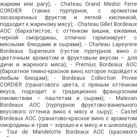
жарким или рагу); - Chateau Grand Medoc Ferre
CORDIER (также пурпурное, с ароматом
засахаренных фруктов и легкой кислинкой,
подходит к жареному мясу); - Chateau Gillet Bordeaux
AOC (бархатистое, с оттенком вишни, ежевики,
черной смородины, отлично гармонирует с
мясными блюдами и сырами); - Chateau Lapeyrere
Bordeaux Superieure (густое пурпурное вино с
цветочным ароматом и фруктовым вкусом – для
дичи и жареного мяса); - Premius Bordeaux AOC
(бархатное темно-красное вино, которое подойдет к
любым блюдам); - Bordeaux Collection Privee
CORDIER (гранатового цвета, с пряным оттенком
вкуса, подходит к традиционно французским
лакомствам – паштетам и сырам); - Malesan
Bordeaux AOC (пурпурное фруктово-ванильного
вкусового оттенка вино к мясу и сыру); - Castel
Bordeaux AOC (гранатово-красное вино с ароматом
смородины и трав – хорошо и к мясу, и к шоколаду);
- Tour de Mandelotte Bordeaux AOC (красивого