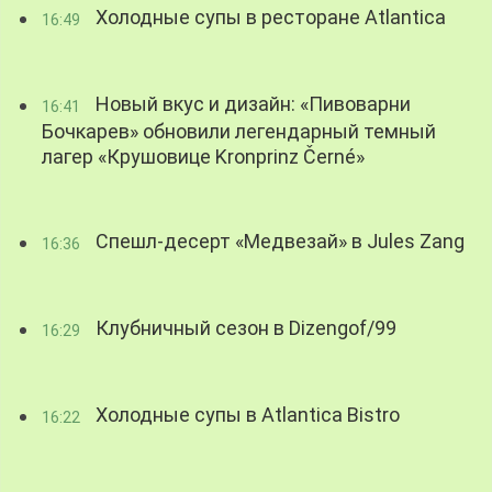
Холодные супы в ресторане Atlantica
16:49
Новый вкус и дизайн: «Пивоварни
16:41
Бочкарев» обновили легендарный темный
лагер «Крушовице Kronprinz Černé»
Спешл-десерт «Медвезай» в Jules Zang
16:36
Клубничный сезон в Dizengof/99
16:29
Холодные супы в Atlantica Bistro
16:22