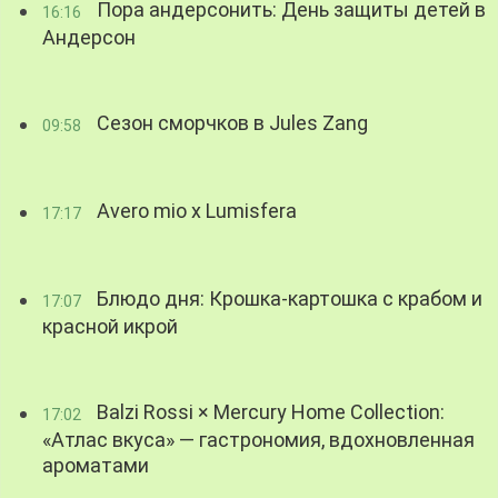
Пора андерсонить: День защиты детей в
16:16
Андерсон
Сезон сморчков в Jules Zang
09:58
Avero mio x Lumisfera
17:17
Блюдо дня: Крошка-картошка с крабом и
17:07
красной икрой
Balzi Rossi × Mercury Home Collection:
17:02
«Атлас вкуса» — гастрономия, вдохновленная
ароматами