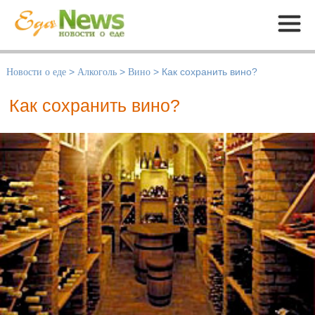
Меню
Новости о еде
>
Алкоголь
>
Вино
>
Как сохранить вино?
Как сохранить вино?