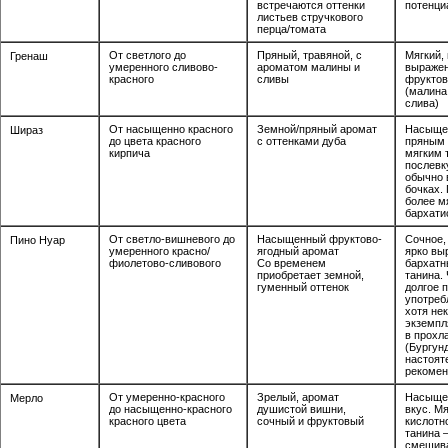
встречаются оттенки
потенци
листьев стручкового
перца/томата
От светлого до
Пряный, травяной, с
Мягкий, 
Гренаш
умеренного сливово-
ароматом малины и
выражен
красного
сливы
фруктов
(малина
слива)
От насыщенно красного
Земной/пряный аромат
Насыщен
Шираз
до цвета красного
с оттенками дуба
пряным 
кирпича
мягким 
послевк
обычно 
бочках.
более м
бархати
От светло-вишневого до
Насыщенный фруктово-
Сочное,
Пино Нуар
умеренного красно/
ягодный аромат
ярко вы
фиолетово-сливового
Со временем
бархатн
приобретает земной,
танина.
гуменный оттенок
долгое 
употреб
хотя не
экземпл
в прохл
(Бургунд
настоят
рекомен
От умеренно-красного
Зрелый, аромат
Насыще
Мерло
до насыщенно-красного
душистой вишни,
вкус. Мя
красного цвета
сочный и фруктовый
кислотн
танина 
смешива