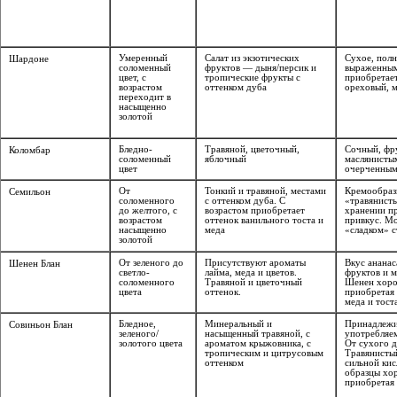
Умеренный
Салат из экзотических
Сухое, полн
Шардоне
соломенный
фруктов — дыня/персик и
выраженным
цвет, с
тропические фрукты с
приобретае
возрастом
оттенком дуба
ореховый, м
переходит в
насыщенно
золотой
Бледно-
Травяной, цветочный,
Сочный, фр
Коломбар
соломенный
яблочный
маслянистым
цвет
очерченным
От
Тонкий и травяной, местами
Кремообразн
Семильон
соломенного
с оттенком дуба. С
«травянисты
до желтого, с
возрастом приобретает
хранении п
возрастом
оттенок ванильного тоста и
привкус. Мо
насыщенно
меда
«сладком» с
золотой
От зеленого до
Присутствуют ароматы
Вкус ананас
Шенен Блан
светло-
лайма, меда и цветов.
фруктов и м
соломенного
Травяной и цветочный
Шенен хоро
цвета
оттенок.
приобретая 
меда и тост
Бледное,
Минеральный и
Принадлежит
Совиньон Блан
зеленого/
насыщенный травяной, с
употребляе
золотого цвета
ароматом крыжовника, с
От сухого д
тропическим и цитрусовым
Травянистый
оттенком
сильной ки
образцы хо
приобретая 