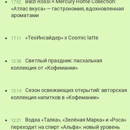
Balzi Rossi × Mercury Home Collection:
17:02
«Атлас вкуса» — гастрономия, вдохновленная
ароматами
«ТехИнсайдер» х Cosmic latte
17:11
Светлый праздник: пасхальная
12:38
коллекция от «Кофемании»
Сезон освежающих открытий: авторская
12:14
коллекция напитков в «Кофемании»
Водка «Талка», «Зелёная Марка» и «Роса»
12:21
переходит на спирт «Альфа»: новый уровень