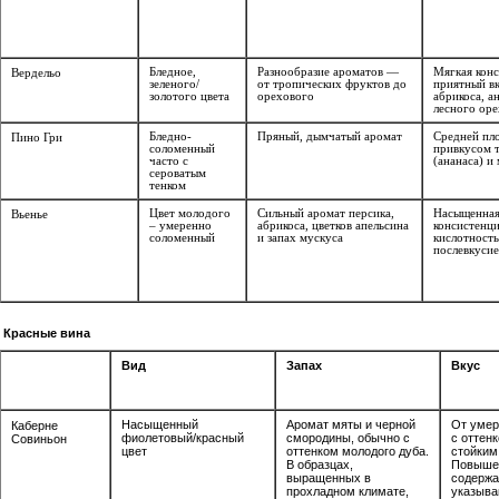
Бледное,
Разнообразие ароматов —
Мягкая конс
Вердельо
зеленого/
от тропических фруктов до
приятный в
золотого цвета
орехового
абрикоса, а
лесного оре
Бледно-
Пряный, дымчатый аромат
Средней пл
Пино Гри
соломенный
привкусом 
часто с
(ананаса) и
сероватым
тенком
Цвет молодого
Сильный аромат персика,
Насыщенная
Вьенье
– умеренно
абрикоса, цветков апельсина
консистенци
соломенный
и запах мускуса
кислотност
послевкуси
Красные вина
Вид
Запах
Вкус
Насыщенный
Аромат мяты и черной
От умер
Каберне
фиолетовый/красный
смородины, обычно с
с оттенк
Совиньон
цвет
оттенком молодого дуба.
стойким
В образцах,
Повышен
выращенных в
содержа
прохладном климате,
указыва