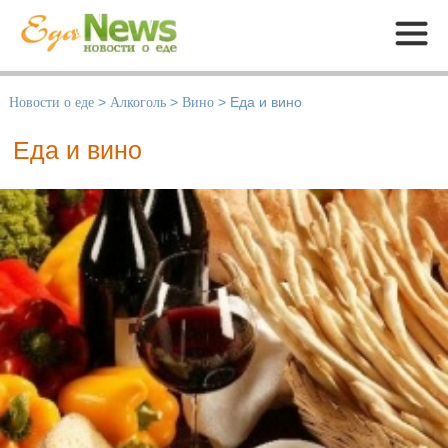
Меню
Новости о еде
>
Алкоголь
>
Вино
>
Еда и вино
Еда и вино