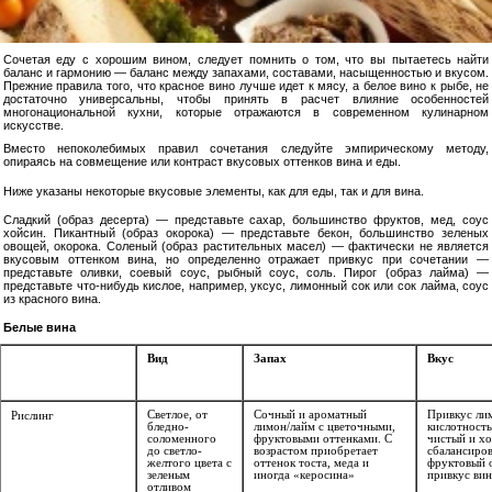
Сочетая еду с хорошим вином, следует помнить о том, что вы пытаетесь найти
баланс и гармонию — баланс между запахами, составами, насыщенностью и вкусом.
Прежние правила того, что красное вино лучше идет к мясу, а белое вино к рыбе, не
достаточно универсальны, чтобы принять в расчет влияние особенностей
многонациональной кухни, которые отражаются в современном кулинарном
искусстве.
Вместо непоколебимых правил сочетания следуйте эмпирическому методу,
опираясь на совмещение или контраст вкусовых оттенков вина и еды.
Ниже указаны некоторые вкусовые элементы, как для еды, так и для вина.
Сладкий (образ десерта) — представьте сахар, большинство фруктов, мед, соус
хойсин. Пикантный (образ окорока) — представьте бекон, большинство зеленых
овощей, окорока. Соленый (образ растительных масел) — фактически не является
вкусовым оттенком вина, но определенно отражает привкус при сочетании —
представьте оливки, соевый соус, рыбный соус, соль. Пирог (образ лайма) —
представьте что-нибудь кислое, например, уксус, лимонный сок или сок лайма, соус
из красного вина.
Белые вина
Вид
Запах
Вкус
Светлое, от
Cочный и ароматный
Привкус лим
Рислинг
бледно-
лимон/лайм с цветочными,
кислотность
соломенного
фруктовыми оттенками. С
чистый и х
до светло-
возрастом приобретает
сбалансиро
желтого цвета с
оттенок тоста, меда и
фруктовый 
зеленым
иногда «керосина»
привкус вин
отливом