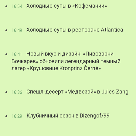
Холодные супы в «Кофемании»
16:54
Холодные супы в ресторане Atlantica
16:49
Новый вкус и дизайн: «Пивоварни
16:41
Бочкарев» обновили легендарный темный
лагер «Крушовице Kronprinz Černé»
Спешл-десерт «Медвезай» в Jules Zang
16:36
Клубничный сезон в Dizengof/99
16:29