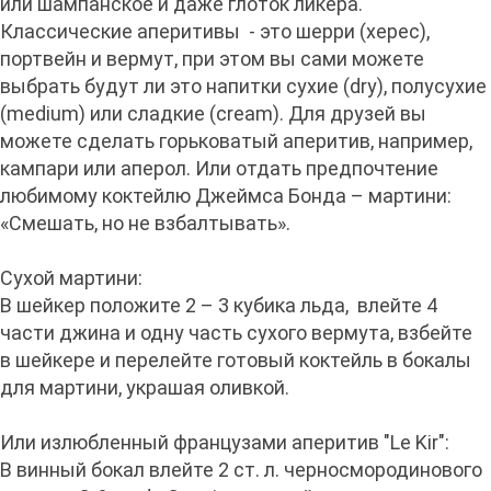
или шампанское и даже глоток ликера.
Классические аперитивы - это шерри (херес),
портвейн и вермут, при этом вы сами можете
выбрать будут ли это напитки сухие (dry), полусухие
(medium) или сладкие (cream). Для друзей вы
можете сделать горьковатый аперитив, например,
кампари или аперол. Или отдать предпочтение
любимому коктейлю Джеймса Бонда – мартини:
«Смешать, но не взбалтывать».
Сухой мартини:
В шейкер положите 2 – 3 кубика льда, влейте 4
части джина и одну часть сухого вермута, взбейте
в шейкере и перелейте готовый коктейль в бокалы
для мартини, украшая оливкой.
Или излюбленный французами аперитив "Le Kir":
В винный бокал влейте 2 ст. л. черносмородинового