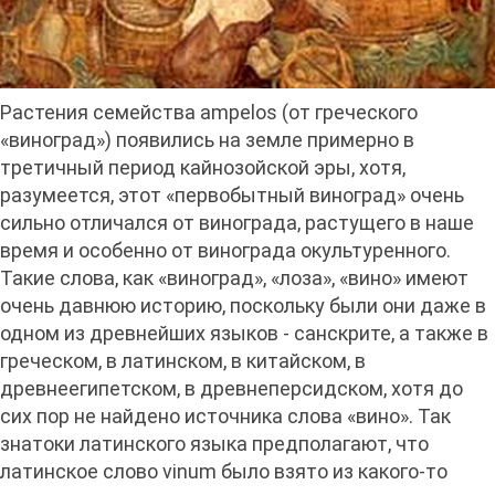
Растения семейства ampelos (от греческого
«виноград») появились на земле примерно в
третичный период кайнозойской эры, хотя,
разумеется, этот «первобытный виноград» очень
сильно отличался от винограда, растущего в наше
время и особенно от винограда окультуренного.
Такие слова, как «виноград», «лоза», «вино» имеют
очень давнюю историю, поскольку были они даже в
одном из древнейших языков - санскрите, а также в
греческом, в латинском, в китайском, в
древнеегипетском, в древнеперсидском, хотя до
сих пор не найдено источника слова «вино». Так
знатоки латинского языка предполагают, что
латинское слово vinum было взято из какого-то