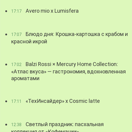
Avero mio x Lumisfera
17:17
Блюдо дня: Крошка-картошка с крабом и
17:07
красной икрой
Balzi Rossi × Mercury Home Collection:
17:02
«Атлас вкуса» — гастрономия, вдохновленная
ароматами
«ТехИнсайдер» х Cosmic latte
17:11
Светлый праздник: пасхальная
12:38
коллекция от «Кофемании»