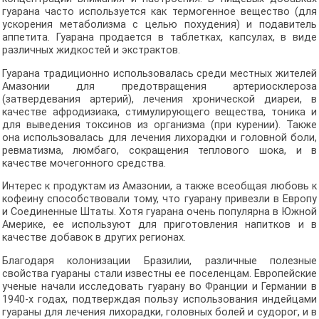
гуарана часто используется как термогенное вещество (для
ускорения метаболизма с целью похудения) и подавитель
аппетита. Гуарана продается в таблетках, капсулах, в виде
различных жидкостей и экстрактов.
Гуарана традиционно использовалась среди местных жителей
Амазонии для предотвращения артериосклероза
(затвердевания артерий), лечения хронической диареи, в
качестве афродизиака, стимулирующего вещества, тоника и
для выведения токсинов из организма (при курении). Также
она использовалась для лечения лихорадки и головной боли,
ревматизма, люмбаго, сокращения теплового шока, и в
качестве мочегонного средства.
Интерес к продуктам из Амазонии, а также всеобщая любовь к
кофеину способствовали тому, что гуарану привезли в Европу
и Соединенные Штаты. Хотя гуарана очень популярна в Южной
Америке, ее используют для приготовления напитков и в
качестве добавок в других регионах.
Благодаря колонизации Бразилии, различные полезные
свойства гуараны стали известны ее поселенцам. Европейские
ученые начали исследовать гуарану во Франции и Германии в
1940-х годах, подтверждая пользу использования индейцами
гуараны для лечения лихорадки, головных болей и судорог, и в