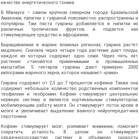
качестве энергетического тоника.
В Манаусе – самом крупном северном городе Бразильской
Амазонки, палатки с гуараной повсеместно распространены и
популярны. Там паста гуараны добавляется в напитки из
различных тропических фруктов, и подается как
стимулирующее средство и афродизиак.
Выращиваемая в жарких влажных регионах, гуарана растет
медленно. Сначала через четыре года растение дает плоды,
каждое из которых содержит одно семя. Через пять лет
растения становятся применимыми в промышленных
масштабах. 5 гектаров гуараны дают примерно 2000
килограмм жареного зерна, которое называют «рама».
Гуарана содержит от 2,5 до 7 процентов кофеина. Также она
содержит небольшое количество родственных компонентов
теофиллин и теобромин. Кофеин стимулирует центральную
нервную систему и является кортикальным стимулятором,
мобилизующим работу мозга. Он стимулирует поток крови в
мозге и увеличивает выделение важного нейропередатчика
серотонина.
Кофеин стимулирует мозг, усиливает внимание, помогает
сократить усталость. В целом он стимулирует
сердечнососудистую систему и объёмную скорость