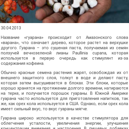
30.04.2013
Название «гуарана» происходит от Амазонского слова
«варана», что означает дерево, которое растет на верхушке
другого. Гуарана – это сушеная паста, получаемая из семян
ползучей вечнозеленой лианы Paullinia cupana, которая
используется в первую очередь как стимулянт из-за
содержания кофеина.
Обычно красные семена растения жарят, освобождая их от
внешнего защитного слоя, толкут в воде и делают пасту,
которая затем высушивается в блоках. Эти блоки, которые
хорошо хранятся на протяжении долгого времени, натираются
на терке, и получается порошок гуараны. В Южной Америке
гуарана часто используется для приготовления напитков, так
же, как орех кола используется в США. Однако, если орех кола
имеет сильный вкус, то вкус гуараны мягче.
Гуарана широко используется в качестве стимулятора для
облегчения усталости, увеличения энергии, улучшения
концентрации внимания и настроения. В пищевых добавках