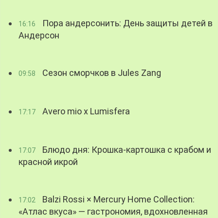
Пора андерсонить: День защиты детей в
16:16
Андерсон
Сезон сморчков в Jules Zang
09:58
Avero mio x Lumisfera
17:17
Блюдо дня: Крошка-картошка с крабом и
17:07
красной икрой
Balzi Rossi × Mercury Home Collection:
17:02
«Атлас вкуса» — гастрономия, вдохновленная