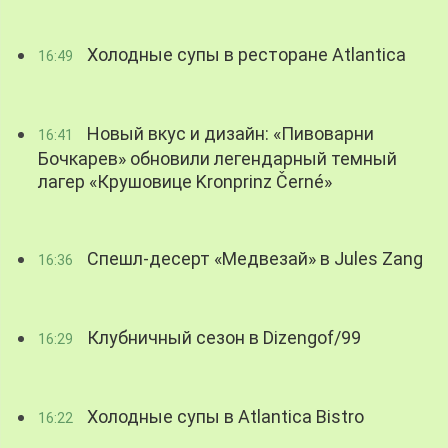
Холодные супы в ресторане Atlantica
16:49
Новый вкус и дизайн: «Пивоварни
16:41
Бочкарев» обновили легендарный темный
лагер «Крушовице Kronprinz Černé»
Спешл-десерт «Медвезай» в Jules Zang
16:36
Клубничный сезон в Dizengof/99
16:29
Холодные супы в Atlantica Bistro
16:22