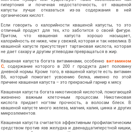
гипертония и почечная недостаточность, от квашеной
капусты лучше отказаться из-за содержания в ней
органических кислот.
Если говорить о калорийности квашеной капусты, то это
отличный продукт для тех, кто заботится о своей фигуре.
Притом, что квашеная капуста хорошо насыщает,
калорийность ее ниже, чем у свежей, которая и так невелика. В
квашеной капусте присутствует тартановая кислота, которая
не дает сахару и другим углеводам превращаться в жир.
Квашеная капуста богата витаминами, особенно
витамином
С
, содержание которого в 200 г продукта дает половину
дневной нормы. Кроме того, в квашеной капусте есть витамин
В6, который помогает усвоению белка, именно по этой
причине квашеная капуста – это прекрасный гарнир к мясу.
Квашеная капуста богата никотиновой кислотой, помогающей
жизненно важным клеточным процессам. Никотиновая
кислота придает ногтям прочность, а волосам блеск. В
квашеной капусте много железа, магния, калия, цинка и других
микроэлементов.
Квашеная капуста считается эффективным профилактическим
средством против язв желудка и двенадцатиперстной кишки,