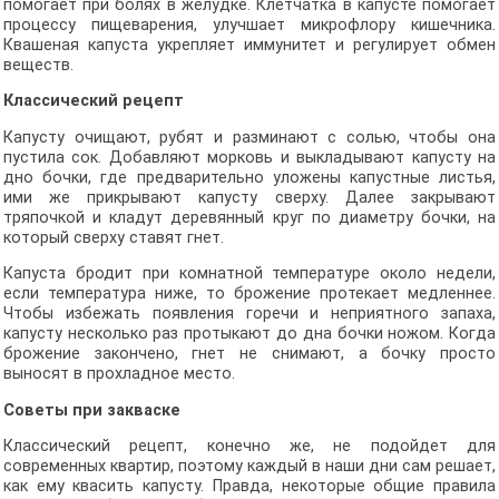
помогает при болях в желудке. Клетчатка в капусте помогает
процессу пищеварения, улучшает микрофлору кишечника.
Квашеная капуста укрепляет иммунитет и регулирует обмен
веществ.
Классический рецепт
Капусту очищают, рубят и разминают с солью, чтобы она
пустила сок. Добавляют морковь и выкладывают капусту на
дно бочки, где предварительно уложены капустные листья,
ими же прикрывают капусту сверху. Далее закрывают
тряпочкой и кладут деревянный круг по диаметру бочки, на
который сверху ставят гнет.
Капуста бродит при комнатной температуре около недели,
если температура ниже, то брожение протекает медленнее.
Чтобы избежать появления горечи и неприятного запаха,
капусту несколько раз протыкают до дна бочки ножом. Когда
брожение закончено, гнет не снимают, а бочку просто
выносят в прохладное место.
Советы при закваске
Классический рецепт, конечно же, не подойдет для
современных квартир, поэтому каждый в наши дни сам решает,
как ему квасить капусту. Правда, некоторые общие правила