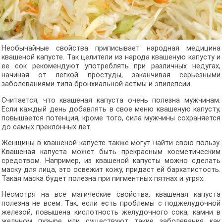
Необычайные свойства приписывает народная медицина
квашеной капусте. Так целители из народа квашеную капусту и
ее сок рекомендуют употреблять при различных недугах,
начиная от легкой простуды, заканчивая серьезными
заболеваниями типа бронхиальной астмы и эпилепсии.
Считается, что квашеная капуста очень полезна мужчинам.
Если каждый день добавлять в свое меню квашеную капусту,
повышается потенция, кроме того, сила мужчины сохраняется
до самых преклонных лет.
Женщины в квашеной капусте также могут найти свою пользу.
Квашеная капуста может быть прекрасным косметическим
средством. Например, из квашеной капусты можно сделать
маску для лица, это освежит кожу, придаст ей бархатистость.
Такая маска будет полезна при пигментных пятнах и угрях.
Несмотря на все магические свойства, квашеная капуста
полезна не всем. Так, если есть проблемы с поджелудочной
железой, повышена кислотность желудочного сока, камни в
желчном пузыре или существуют такие заболевания как