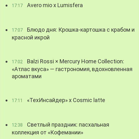
Avero mio x Lumisfera
17:17
Блюдо дня: Крошка-картошка с крабом и
17:07
красной икрой
Balzi Rossi × Mercury Home Collection:
17:02
«Атлас вкуса» — гастрономия, вдохновленная
ароматами
«ТехИнсайдер» х Cosmic latte
17:11
Светлый праздник: пасхальная
12:38
коллекция от «Кофемании»