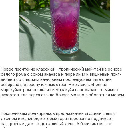
Новое прочтение классики – тропический май-тай на основе
белого рома с соком ананаса и пюре личи и вишневый лонг-
айленд со сладким ванильным послевкусием. Еще один
реверанс в сторону южных стран – коктейль «Пряная
маракуйя»: ром, апельсин и маракуйя напоминают о миксах
курортов, где через стекло бокала можно любоваться морем.
Поклонникам лонг-дринков предназначен ягодный шейк с
джином и малиной, который гарантированно поднимает
настроение даже в дождливый день. А базилик смэш с