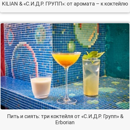
KILIAN & «С.И.Д.Р. ГРУПП»: от аромата – к коктейлю
Пить и сиять: три коктейля от «С.И.Д.Р. Групп» &
Erborian