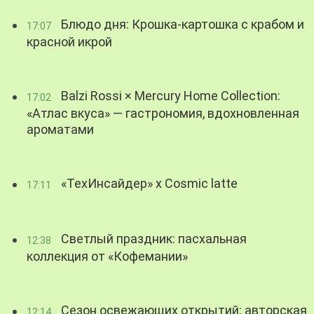
Блюдо дня: Крошка-картошка с крабом и
17:07
красной икрой
Balzi Rossi × Mercury Home Collection:
17:02
«Атлас вкуса» — гастрономия, вдохновленная
ароматами
«ТехИнсайдер» х Cosmic latte
17:11
Светлый праздник: пасхальная
12:38
коллекция от «Кофемании»
Сезон освежающих открытий: авторская
12:14