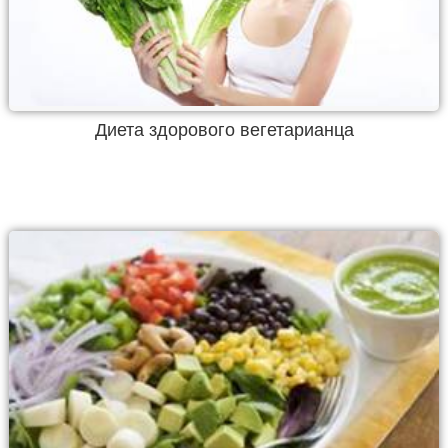
Диета здорового вегетарианца