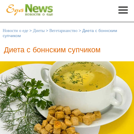
Меню
Новости о еде
>
Диеты
>
Вегетарианство
>
Диета с боннским
супчиком
Диета с боннским супчиком