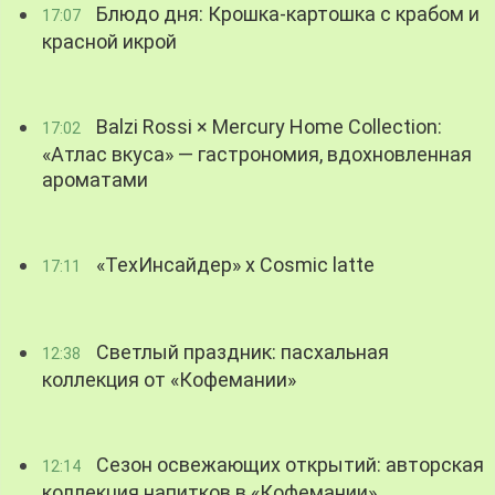
Блюдо дня: Крошка-картошка с крабом и
17:07
красной икрой
Balzi Rossi × Mercury Home Collection:
17:02
«Атлас вкуса» — гастрономия, вдохновленная
ароматами
«ТехИнсайдер» х Cosmic latte
17:11
Светлый праздник: пасхальная
12:38
коллекция от «Кофемании»
Сезон освежающих открытий: авторская
12:14
коллекция напитков в «Кофемании»