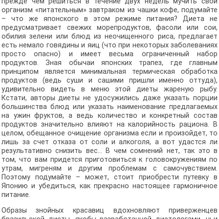
прежде чем решиться в течение двух недель мучить свой
организм «питательным» завтраком из чашки кофе, подумайте
– что же японского в этом режиме питания? Диета не
предусматривает свежих морепродуктов, фасоли или сои,
обилия зелени или блюд из неочищенного риса, предлагает
есть немало говядины и яиц (что при некоторых заболеваниях
просто опасно) и имеет весьма ограниченный набор
продуктов. Зная обычаи японских трапез, где главным
принципом является минимальная термическая обработка
продуктов (ведь суши и сашими пришли именно оттуда),
удивительно видеть в меню этой диеты жареную рыбу.
Кстати, авторы диеты не удосужились даже указать порции
большинства блюд или указать наименование предлагаемых
на ужин фруктов, а ведь количество и конкретный состав
продуктов значительно влияют на калорийность рациона. В
целом, обещанное очищение организма если и произойдет, то
лишь за счет отказа от соли и алкоголя, а вот удастся ли
результативно снизить вес… В чем сомнений нет, так это в
том, что вам придется приготовиться к головокружениям по
утрам, мигреням и другим проблемам с самочувствием.
Поэтому подумайте – может, стоит приобрести путевку в
Японию и убедиться, как прекрасно настоящее гармоничное
питание.
Образы знойных красавиц вдохновляют приверженцев