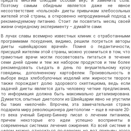
придать многим блюдам особый вкус и заменить соль.
Поэтому самым обидным является даже не явное
несоответствие «польской» диеты привычкам хлебосольных
жителей этой страны, а откровенно непродуманный подход к
рекомендуемому питанию. Стоит ли посвятить месяц своей
жизни очередному эксперименту – думайте сами.
В лучах славы всемирно известных клиник с отработанными
программами похудения, видимо, решили погреться авторы
диеты «швейцарских врачей». Помня о педантичности,
присущей жителям этой страны, можно усомниться в том, что
грамотные врачи могли посоветовать питаться в течение
семи дней одним и тем же набором продуктов и тем более
рекомендовать съедать в день по внушительному куску
говядины, дополненному картофелем. Произвольность в
выборе вида хлебобулочных изделий или жирности творога
также порождает долю здорового скептицизма, ведь если
задачей диеты является дать человеку четкие предписания,
то информация должна быть максимально детализирована.
Думается, опытные диетологи из Швейцарии явно не упустили
бы таких «мелочей». Впрочем, эта замечательная страна
подарила миру революционера диетологии – еще в начале 20-
го века ученый Бирхер-Биннер писал о лечении питанием,
причем некоторые его идеи успешно восприняты в
современных системах лечения ожирения. Ко всей системе в
целом можно относиться по-разному, но вот призывы этого