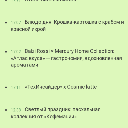
Блюдо дня: Крошка-картошка с крабом и
17:07
красной икрой
Balzi Rossi × Mercury Home Collection:
17:02
«Атлас вкуса» — гастрономия, вдохновленная
ароматами
«ТехИнсайдер» х Cosmic latte
17:11
Светлый праздник: пасхальная
12:38
коллекция от «Кофемании»