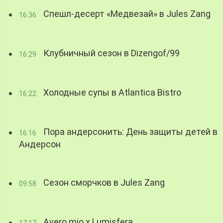
Спешл-десерт «Медвезай» в Jules Zang
16:36
Клубничный сезон в Dizengof/99
16:29
Холодные супы в Atlantica Bistro
16:22
Пора андерсонить: День защиты детей в
16:16
Андерсон
Сезон сморчков в Jules Zang
09:58
Avero mio x Lumisfera
17:17