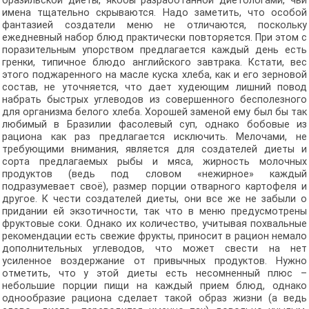
бразильской диеты, якобы разработанной диетологами, чьи
имена тщательно скрываются. Надо заметить, что особой
фантазией создатели меню не отличаются, поскольку
ежедневный набор блюд практически повторяется. При этом с
поразительным упорством предлагается каждый день есть
гренки, типичное блюдо английского завтрака. Кстати, вес
этого поджаренного на масле куска хлеба, как и его зерновой
состав, не уточняется, что дает худеющим лишний повод
набрать быстрых углеводов из совершенного бесполезного
для организма белого хлеба. Хорошей заменой ему был бы так
любимый в Бразилии фасолевый суп, однако бобовые из
рациона как раз предлагается исключить. Мелочами, не
требующими внимания, является для создателей диеты и
сорта предлагаемых рыбы и мяса, жирность молочных
продуктов (ведь под словом «нежирное» каждый
подразумевает своё), размер порции отварного картофеля и
другое. К чести создателей диеты, они все же не забыли о
придании ей экзотичности, так что в меню предусмотрены
фруктовые соки. Однако их количество, учитывая похвальные
рекомендации есть свежие фрукты, приносит в рацион немало
дополнительных углеводов, что может свести на нет
усиленное воздержание от привычных продуктов. Нужно
отметить, что у этой диеты есть несомненный плюс –
небольшие порции пищи на каждый прием блюд, однако
однообразие рациона сделает такой образ жизни (а ведь