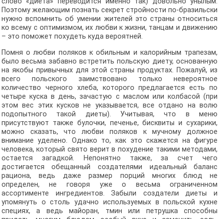
слово «диета» переводится именно так) довольно унылым.
Поэтому желающим познать секрет стройности по-бразильски
нужно вспомнить об умении жителей это страны относиться
ко всему с оптимизмом, их любви к жизни, танцам и движению
– это поможет похудеть куда вероятней.
Помня о любви поляков к обильным и калорийным трапезам,
было весьма забавно встретить польскую диету, основанную
на якобы привычных для этой страны продуктах. Пожалуй, из
всего польского заимствовано только невероятное
количество черного хлеба, которого предлагается есть по
четыре куска в день, зачастую с маслом или колбасой (при
этом вес этих кусков не указывается, все отдано на волю
подопытного такой диеты). Учитывая, что в меню
присутствуют также булочки, печенье, бисквиты и сухарики,
можно сказать, что любви поляков к мучному должное
внимание уделено. Однако то, как это скажется на фигуре
человека, который свято верит в похудение такими методами,
остается загадкой. Непонятно также, за счет чего
достигается обещанный создателями идеальный баланс
рациона, ведь даже размер порций многих блюд не
определен, не говоря уже о весьма ограниченном
ассортименте ингредиентов. Забыли создатели диеты и
упомянуть о столь удачно используемых в польской кухне
специях, а ведь майоран, тмин или петрушка способны