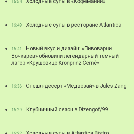
Холодные супы в «Кофемании»
16:54
Холодные супы в ресторане Atlantica
16:49
Новый вкус и дизайн: «Пивоварни
16:41
Бочкарев» обновили легендарный темный
лагер «Крушовице Kronprinz Černé»
Спешл-десерт «Медвезай» в Jules Zang
16:36
Клубничный сезон в Dizengof/99
16:29
Холодные супы в Atlantica Bistro
16:22