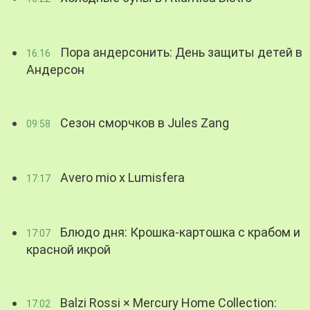
Пора андерсонить: День защиты детей в
16:16
Андерсон
Сезон сморчков в Jules Zang
09:58
Avero mio x Lumisfera
17:17
Блюдо дня: Крошка-картошка с крабом и
17:07
красной икрой
Balzi Rossi × Mercury Home Collection:
17:02