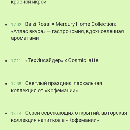
красной икрой
Balzi Rossi × Mercury Home Collection:
17:02
«Атлас вкуса» — гастрономия, вдохновленная
ароматами
«ТехИнсайдер» х Cosmic latte
17:11
Светлый праздник: пасхальная
12:38
коллекция от «Кофемании»
Сезон освежающих открытий: авторская
12:14
коллекция напитков в «Кофемании»