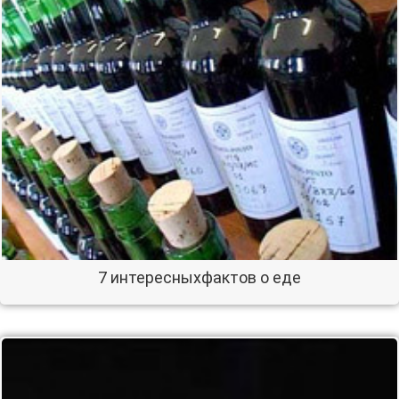
7 интересныхфактов о еде