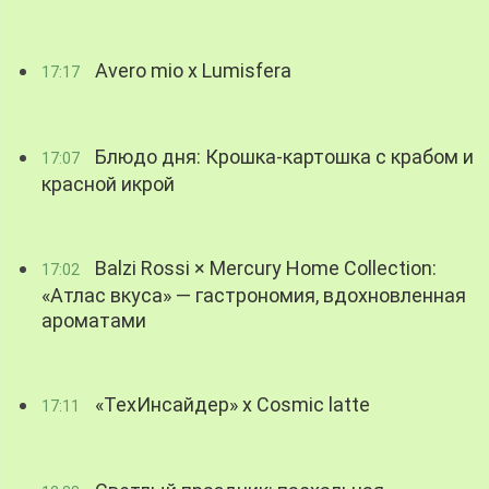
Avero mio x Lumisfera
17:17
Блюдо дня: Крошка-картошка с крабом и
17:07
красной икрой
Balzi Rossi × Mercury Home Collection:
17:02
«Атлас вкуса» — гастрономия, вдохновленная
ароматами
«ТехИнсайдер» х Cosmic latte
17:11