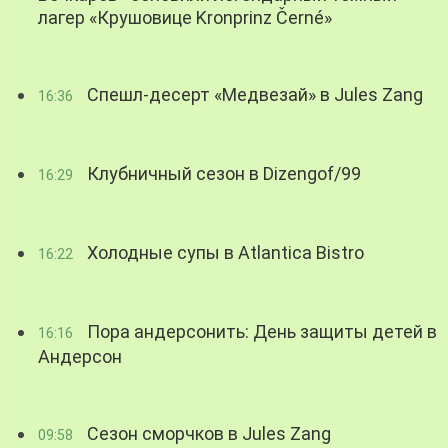
лагер «Крушовице Kronprinz Černé»
Спешл-десерт «Медвезай» в Jules Zang
16:36
Клубничный сезон в Dizengof/99
16:29
Холодные супы в Atlantica Bistro
16:22
Пора андерсонить: День защиты детей в
16:16
Андерсон
Сезон сморчков в Jules Zang
09:58