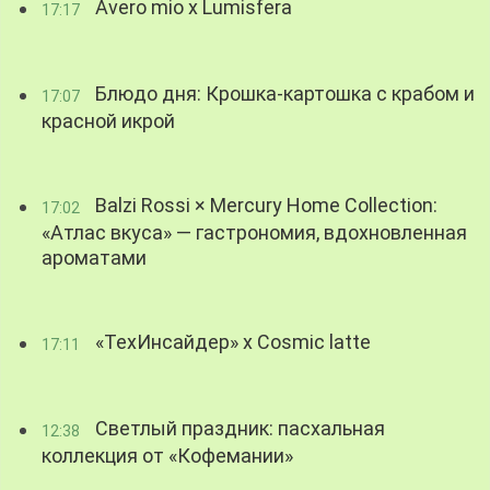
Avero mio x Lumisfera
17:17
Блюдо дня: Крошка-картошка с крабом и
17:07
красной икрой
Balzi Rossi × Mercury Home Collection:
17:02
«Атлас вкуса» — гастрономия, вдохновленная
ароматами
«ТехИнсайдер» х Cosmic latte
17:11
Светлый праздник: пасхальная
12:38
коллекция от «Кофемании»