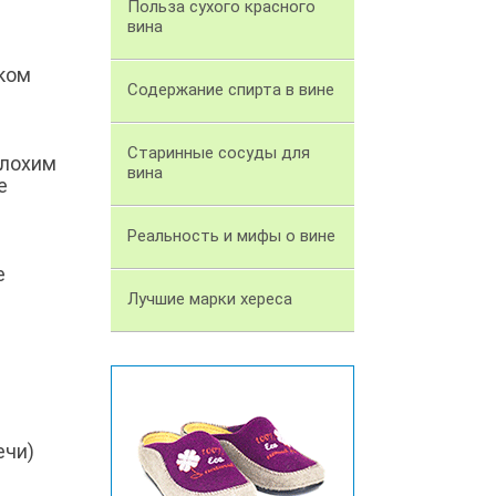
Польза сухого красного
вина
шком
Содержание спирта в вине
Старинные сосуды для
плохим
вина
е
Реальность и мифы о вине
е
Лучшие марки хереса
ечи)