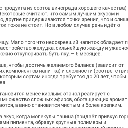
о продукта из сортов винограда хорошего качества)
Некоторые считают, что самым лучшим вкусом и
о, другие придерживаются точки зрения, что и сли
к тоже не стоит. Но в любом случае речь идёт о
ищу. Мало того что несозревший напиток обладает 
 расстройство желудка, сильнейшую жажду и ужасно
можно откупоривать бутылку, — 6 месяцев.
ше, чтобы достичь желаемого баланса (зависит от
х компонентов напитка) и сложности (соответстви
Некоторым сортам иногда требуется до 20 лет, чтобы
ва.
тановится менее кислым: этанол реагирует с
ся множество сложных эфиров, обогащающих аромат
тся, а вино становится чистым и более крепким.
 вкус, когда молекулы танина (придаёт привкус гор
ами пигмента, образуя крупные полимеры и
ества, которые отвечают за неповторимый аромат