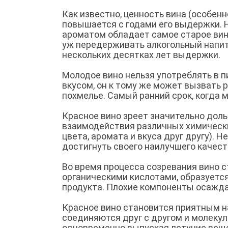
Как известно, ценность вина (особенн
повышается с годами его выдержки. 
ароматом обладает самое старое вин
уж передерживать алкогольный напито
нескольких десятках лет выдержки.
Молодое вино нельзя употреблять в п
вкусом, он к тому же может вызвать
похмелье. Самый ранний срок, когда 
Красное вино зреет значительно доль
взаимодействия различных химически
цвета, аромата и вкуса друг другу). 
достигнуть своего наилучшего качест
Во время процесса созревания вино с
органическими кислотами, образует
продукта. Плохие компоненты осаждаю
Красное вино становится приятным на
соединяются друг с другом и молекул
одновременно выпуская летучие вещ