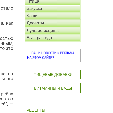
Птица
стало
Закуски
Каши
а, как
Десерты
Лучшие рецепты
Быстрая еда
ностью
ичным,
то это
жие на
ПИЩЕВЫЕ ДОБАВКИ
льного
ВИТАМИНЫ И БАДЫ
гребах
сортов
ей", —
РЕЦЕПТЫ