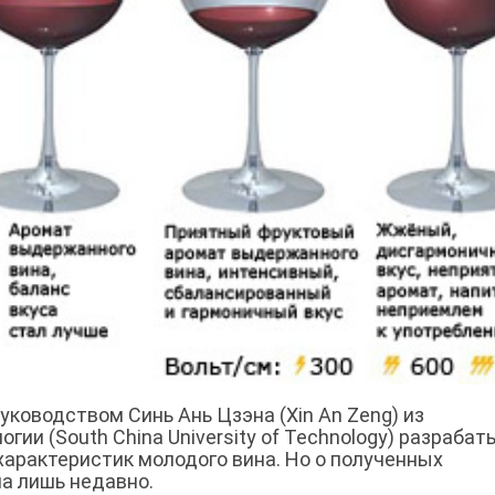
уководством Синь Ань Цзэна (Xin An Zeng) из
ии (South China University of Technology) разраба
характеристик молодого вина. Но о полученных
а лишь недавно.