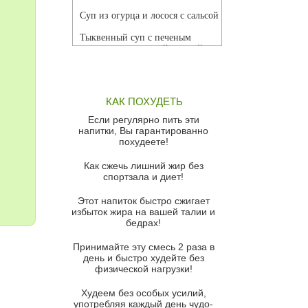
Суп из огурца и лосося с сальсой
Тыквенный суп с печеным
чесноком и томатной сальсой
Грибной суп
Томатный суп с кремом из
КАК ПОХУДЕТЬ
красного перца
Если регулярно пить эти
Парижский луковый суп
напитки, Вы гарантированно
похудеете!
Суп из спаржи и горошка с
сыром пармезан
Как сжечь лишний жир без
спортзала и диет!
Суп-крем из цветной капусты
Этот напиток быстро сжигает
Французский луковый суп
избыток жира на вашей талии и
бедрах!
Суп из баклажанов с моцареллой
и гремолатой
Принимайте эту смесь 2 раза в
Грибной крем-суп с кростини с
день и быстро худейте без
козьим сыром
физической нагрузки!
Суп мисо с зеленым луком и
Худеем без особых усилий,
тофу
употребляя каждый день чудо-