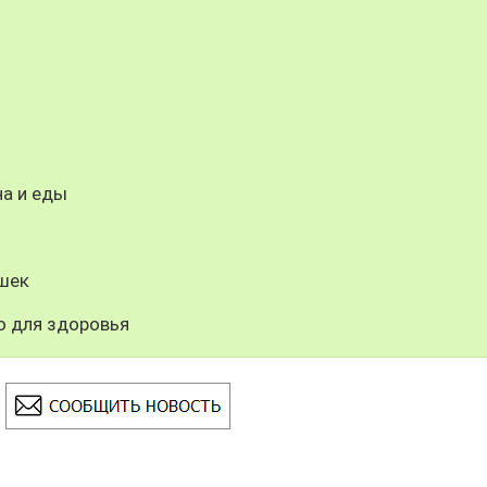
на и еды
шек
о для здоровья