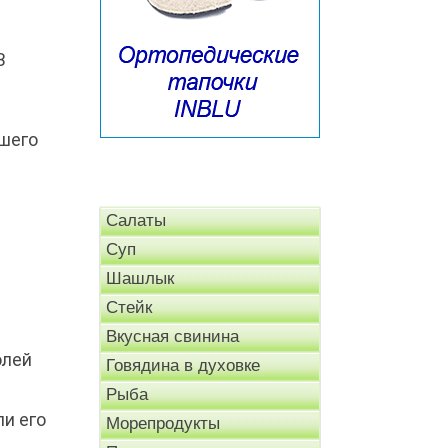
В
сшего
Салаты
Суп
Шашлык
Стейк
Вкусная свинина
олей
Говядина в духовке
Рыба
и его
Морепродукты