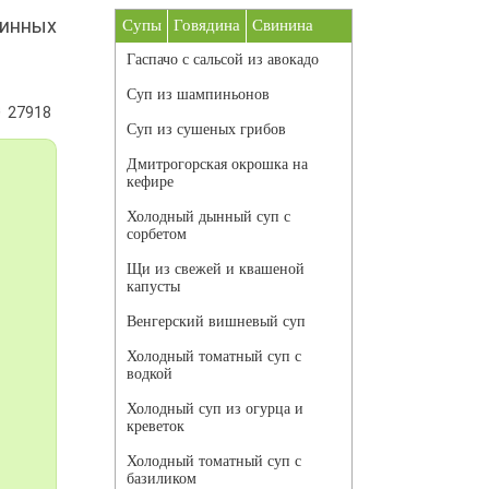
винных
Супы
Говядина
Свинина
Гаспачо с сальсой из авокадо
Суп из шампиньонов
27918
Суп из сушеных грибов
Дмитрогорская окрошка на
кефире
Холодный дынный суп с
сорбетом
Щи из свежей и квашеной
капусты
Венгерский вишневый суп
Холодный томатный суп с
водкой
Холодный суп из огурца и
креветок
Холодный томатный суп с
базиликом